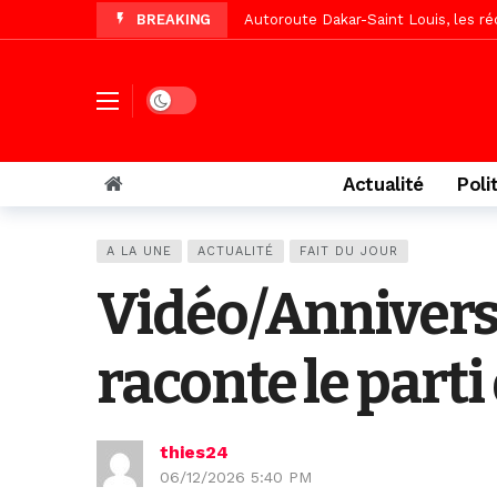
BREAKING
Vidéo/Une première, lancement de v
« Le Parti, la Patrie et la Nation 
Affaire Pape Cheikh Diallo : La lis
Dark mode
Vidéo/ Magal 2026, le train a trans
Vidéo/ L’arrivée spectaculaire à la 
Actualité
Poli
Vidéo/ Grand Thiès en deuil, Cheikh 
Vidéo/Gamou Bakhdad chez Boroom N
A LA UNE
ACTUALITÉ
FAIT DU JOUR
Adhésion du Mouvement citoyen « Z
Vidéo/Annivers
raconte le part
thies24
06/12/2026 5:40 PM