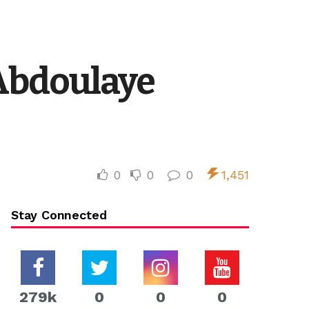
Abdoulaye
0
0
0
1,451
Stay Connected
279k
0
0
0