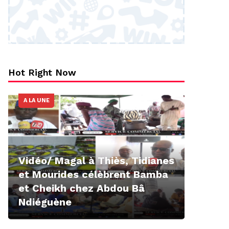
Hot Right Now
A LA UNE
Vidéo/ Magal à Thiès, Tidianes
et Mourides célèbrent Bamba
et Cheikh chez Abdou Bâ
Ndiéguène