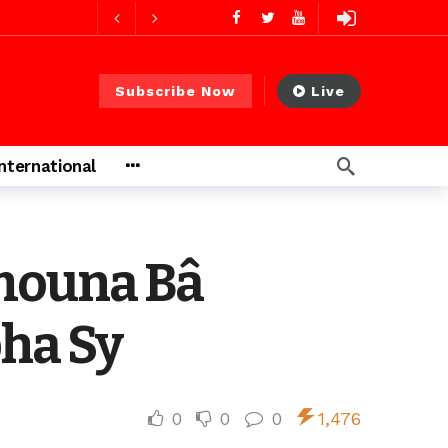
1 jour ago
1 jour ago
Subscribe Now
Live
International
s ago
heures ago
imouna Bâ
pha Sy
0
0
0
1,476