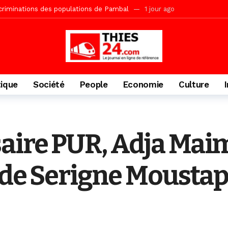
acances agricoles au Lycée Malick Sy de Thiès
1 jour ago
» (Par Moustapha SAMB Responsable de la formation doctorale au Cesti)
te des bénéficiaires de non-lieu et des prévenus renvoyés en procès
porté 9.651 passagers, l’équivalent de 600 minibus
2 jours ago
gare de Thiès, du dernier train en provenance de Touba
2 jours ago
tique
Société
People
Economie
Culture
Ndiaye l’initiateur du kurel 18 Safar a péri dans un accident
2 jour
daam, sécurité, eau, au coeur des priorités
2 jours ago
IGUINCHOR REK » au parti KIIRAY – Les Patriotes Républicains
6 
aire PUR, Adja Ma
i de Serigne Mousta