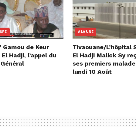
OUPE
A LA UNE
/ Gamou de Keur
Tivaouane/L’hôpital 
l Hadji, l’appel du
El Hadji Malick Sy re
 Général
ses premiers malade
lundi 10 Août