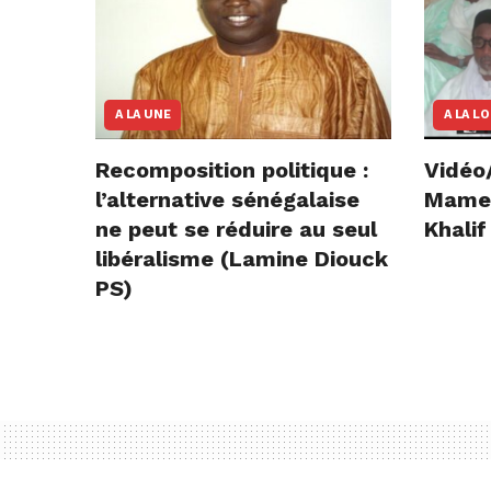
A LA UNE
A LA L
Recomposition politique :
Vidéo
l’alternative sénégalaise
Mame E
ne peut se réduire au seul
Khalif
libéralisme (Lamine Diouck
PS)