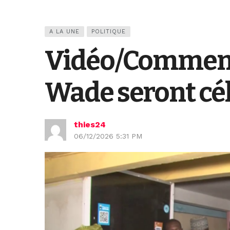
A LA UNE
POLITIQUE
Vidéo/Comment 
Wade seront cél
thies24
06/12/2026 5:31 PM