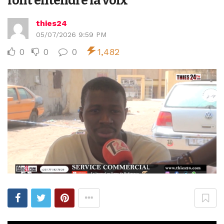
font entendre la voix
thies24
05/07/2026 9:59 PM
0
0
0
1,482