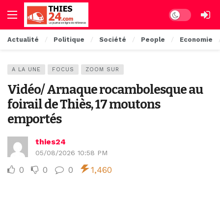
Dark mode
Actualité
Politique
Société
People
Economie
A LA UNE
FOCUS
ZOOM SUR
Vidéo/ Arnaque rocambolesque au
foirail de Thiès, 17 moutons
emportés
thies24
05/08/2026 10:58 PM
0
0
0
1,460