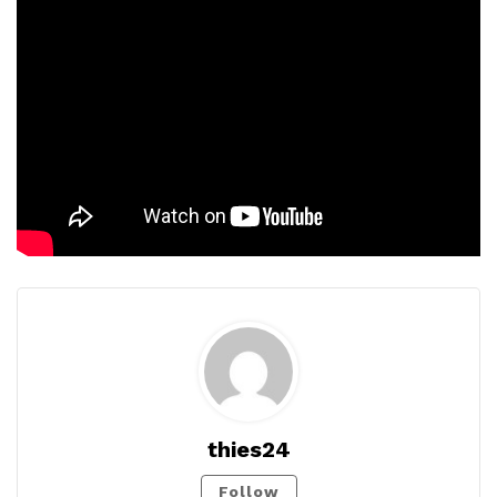
thies24
Follow