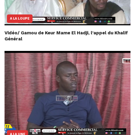
A LA LOUPE
Vidéo/ Gamou de Keur Mame El Hadji, l’appel du Khalif
Général
A LA UNE