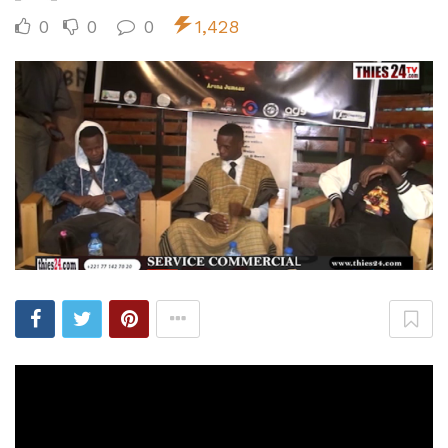
0
0
0
1,428