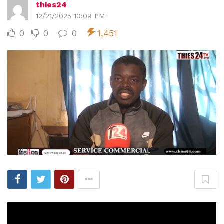
thies24
12/21/2025 10:09 PM
0
0
0
1,451