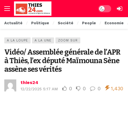
Dark mode
Actualité
Politique
Société
People
Economie
A LA LOUPE
A LA UNE
ZOOM SUR
Vidéo/ Assemblée générale de l’APR
à Thiès, l’ex député Maïmouna Sène
assène ses vérités
thies24
0
0
0
1,430
12/22/2025 5:17 AM