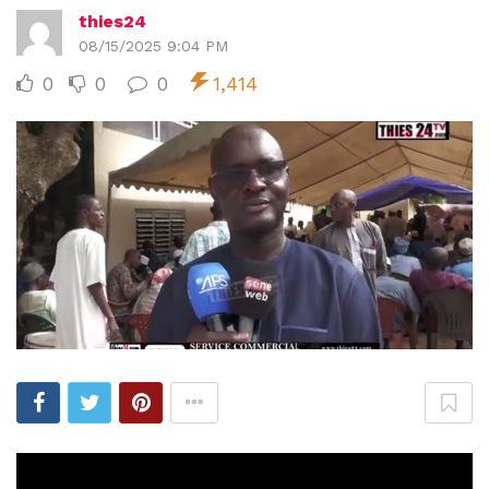
thies24
08/15/2025 9:04 PM
0
0
0
1,414