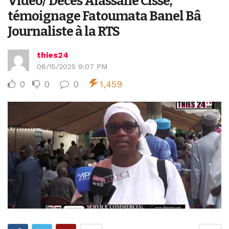
Vidéo/ Décès Alassane Cissé,
témoignage Fatoumata Banel Bâ
Journaliste à la RTS
thies24
08/15/2025 9:07 PM
0
0
0
1,459