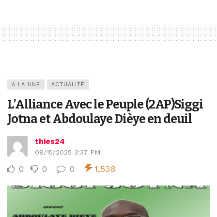
A LA UNE
ACTUALITÉ
L’Alliance Avec le Peuple (2AP)Siggi
Jotna et Abdoulaye Dièye en deuil
thies24
08/15/2025 3:37 PM
0
0
0
1,538