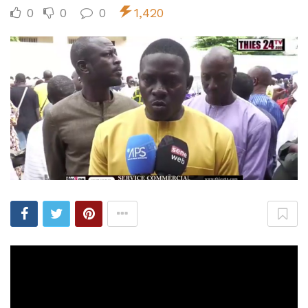
0
0
0
1,420