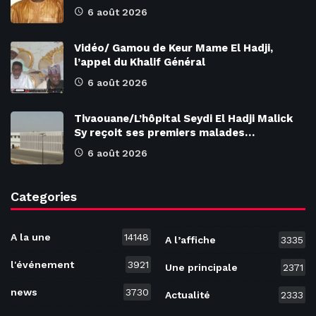
6 août 2026
Vidéo/ Gamou de Keur Mame El Hadji,
l’appel du Khalif Général
6 août 2026
Tivaouane/L’hôpital Seydi El Hadji Malick
Sy reçoit ses premiers malades…
6 août 2026
Categories
A la une
14148
A l’affiche
3335
l'événement
3921
Une principale
2371
news
3730
Actualité
2333