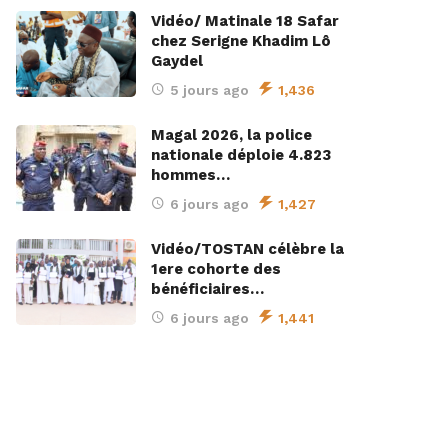
Vidéo/ Matinale 18 Safar
chez Serigne Khadim Lô
Gaydel
5 jours ago
1,436
Magal 2026, la police
nationale déploie 4.823
hommes…
6 jours ago
1,427
Vidéo/TOSTAN célèbre la
1ere cohorte des
bénéficiaires…
6 jours ago
1,441