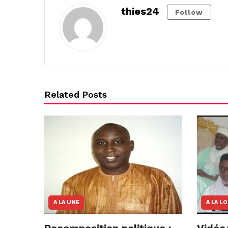
thies24
Follow
Related Posts
A LA UNE
A LA L