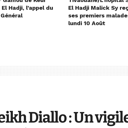
/ Gamou de Keur
Tivaouane/L’hôpital 
l Hadji, l’appel du
El Hadji Malick Sy re
 Général
ses premiers malade
lundi 10 Août
ikh Diallo : Un vigil