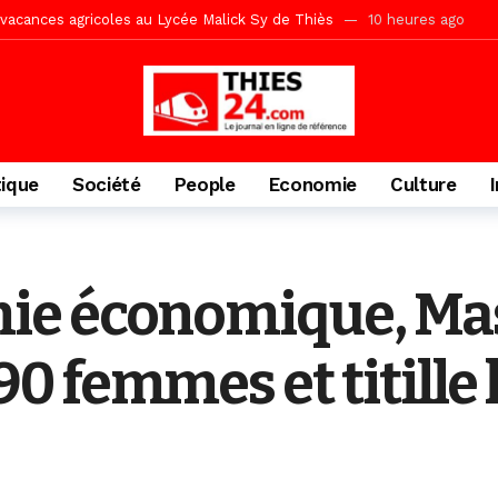
acances agricoles au Lycée Malick Sy de Thiès
10 heures ago
» (Par Moustapha SAMB Responsable de la formation doctorale au Cesti)
te des bénéficiaires de non-lieu et des prévenus renvoyés en procès
porté 9.651 passagers, l’équivalent de 600 minibus
1 jour ago
gare de Thiès, du dernier train en provenance de Touba
1 jour ago
tique
Société
People
Economie
Culture
Ndiaye l’initiateur du kurel 18 Safar a péri dans un accident
1 jour 
daam, sécurité, eau, au coeur des priorités
1 jour ago
ne, le Comité d’organisation dévoile ses priorités
1 jour ago
ie économique, Ma
uène Nimzath Thiès, mesures annoncées pour une réussite
1 jour 
écriminations des populations de Pambal
3 heures ago
 femmes et titille l