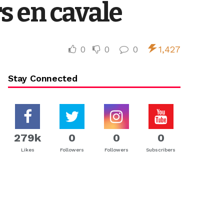
s en cavale
0
0
0
1,427
Stay Connected
279k
0
0
0
Likes
Followers
Followers
Subscribers