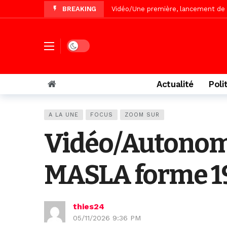
BREAKING
Vidéo/Une première, lancement de v
« Le Parti, la Patrie et la Nation 
Affaire Pape Cheikh Diallo : La lis
Dark mode
Vidéo/ Magal 2026, le train a trans
Vidéo/ L’arrivée spectaculaire à la 
Actualité
Poli
Vidéo/ Grand Thiès en deuil, Cheikh 
Vidéo/Gamou Bakhdad chez Boroom N
A LA UNE
FOCUS
ZOOM SUR
Vidéo/Magal Serigne Abdoulaye Yakhi
Vidéo/Autonom
Vidéo/Chérif Nehma Aïdara Diamag
Autoroute Dakar-Saint Louis, les r
MASLA forme 190
thies24
05/11/2026 9:36 PM