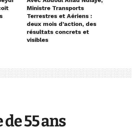
Seydi
Avec Abdoul Ahad Ndiaye,
çoit
Ministre Transports
s
Terrestres et Aériens :
deux mois d’action, des
résultats concrets et
visibles
e de 55 ans