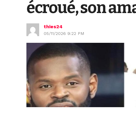
écroué, son ama
thies24
05/11/2026 9:22 PM