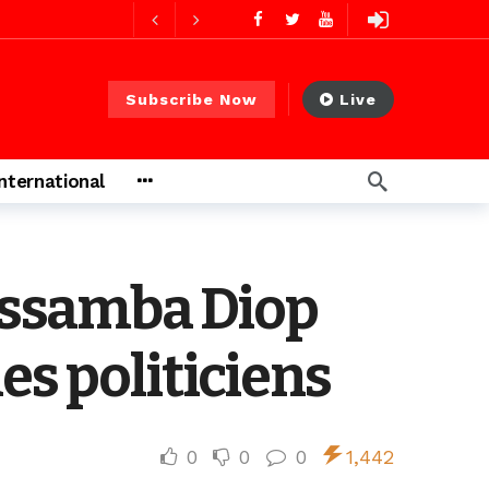
11 heures ago
11 heures ago
Subscribe Now
Live
International
ago
ssamba Diop
ago
es politiciens
0
0
0
1,442