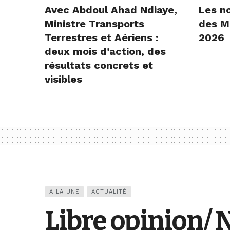
Avec Abdoul Ahad Ndiaye,
Les n
Ministre Transports
des Mi
Terrestres et Aériens :
2026
deux mois d’action, des
résultats concrets et
visibles
A LA UNE
ACTUALITÉ
Libre opinion/ N