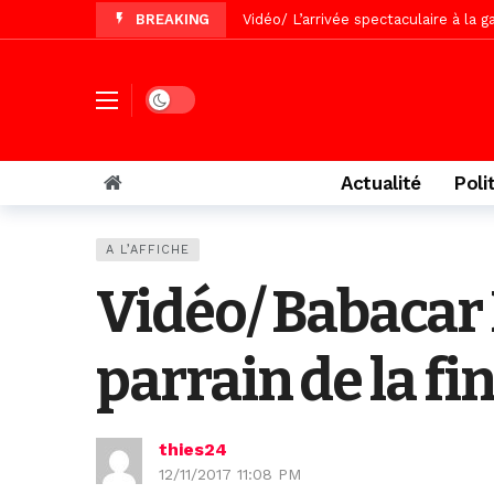
BREAKING
Vidéo/ Grand Thiès en deuil, Cheikh 
Vidéo/Gamou Bakhdad chez Boroom N
Vidéo/Magal Serigne Abdoulaye Yakhi
Dark mode
Vidéo/Chérif Nehma Aïdara Diamag
Tivaouane/L’hôpital Seydi El Hadji 
Actualité
Poli
Recomposition politique : l’alterna
Vidéo/ Gamou de Keur Mame El Hadji
A L’AFFICHE
Vidéo/ Préparation Gamou 2026, Keu
Vidéo/ Babacar
Vidéo/ Magal 2026, le train a trans
parrain de la fi
thies24
12/11/2017 11:08 PM