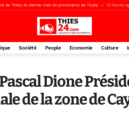
Ndiaye l’initiateur du kurel 18 Safar a péri dans un accident
20 heu
daam, sécurité, eau, au coeur des priorités
20 heures ago
ne, le Comité d’organisation dévoile ses priorités
20 heures ago
uène Nimzath Thiès, mesures annoncées pour une réussite
21 heu
Malick Sy reçoit ses premiers malades lundi 10 Août
2 jours ago
tique
Société
People
Economie
Culture
tive sénégalaise ne peut se réduire au seul libéralisme (Lamine Diouck
, l’appel du Khalif Général
2 jours ago
r Mame El Hadji décline ses priorités devant le Gouverneur
2 jou
 Pascal Dione Prési
porté 9.651 passagers, l’équivalent de 600 minibus
13 heures ago
nale de la zone de Ca