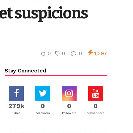
et suspicions
0
0
0
1,397
Stay Connected
279k
0
0
0
Likes
Followers
Followers
Subscribers