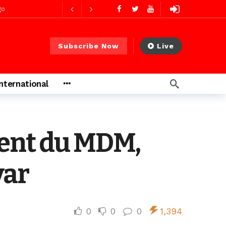
res ago
Subscribe Now
Live
res ago
International
 PS)
2 jours ago
rs ago
dent du MDM,
yar
0
0
0
1,394