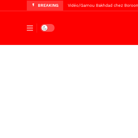
BREAKING
Vidéo/Magal Serigne Abdoulaye Yakhi
Vidéo/Chérif Nehma Aïdara Diamag
Tivaouane/L’hôpital Seydi El Hadji 
Dark mode
Recomposition politique : l’alterna
Vidéo/ Gamou de Keur Mame El Hadji
Vidéo/ Préparation Gamou 2026, Keu
Vidéo/ Revue de presse du 5 Août
Vidéo/ L’arrivée spectaculaire à la 