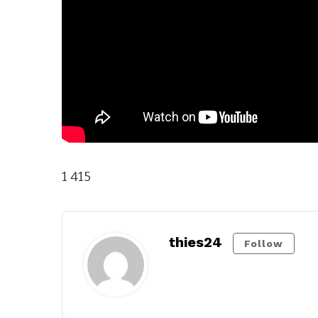
1 415
thies24
Follow