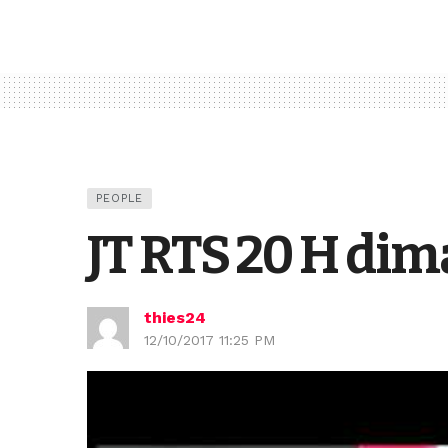
PEOPLE
JT RTS 20 H di
thies24
12/10/2017 11:25 PM