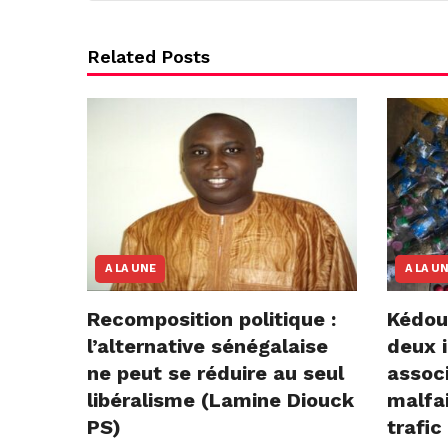
Related Posts
A LA UNE
A LA U
Recomposition politique :
Kédou
l’alternative sénégalaise
deux i
ne peut se réduire au seul
assoc
libéralisme (Lamine Diouck
malfai
PS)
trafic