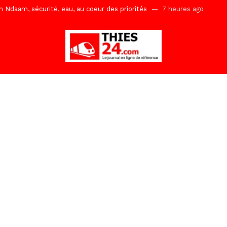
ne, le Comité d’organisation dévoile ses priorités
7 heures ago
uène Nimzath Thiès, mesures annoncées pour une réussite
7 heur
Malick Sy reçoit ses premiers malades lundi 10 Août
23 heures ago
tive sénégalaise ne peut se réduire au seul libéralisme (Lamine Diouck
, l’appel du Khalif Général
1 jour ago
r Mame El Hadji décline ses priorités devant le Gouverneur
1 jou
 2026 avec Mouhamadou Boiro
2 jours ago
gare de Thiès, du dernier train en provenance de Touba
2 heures ag