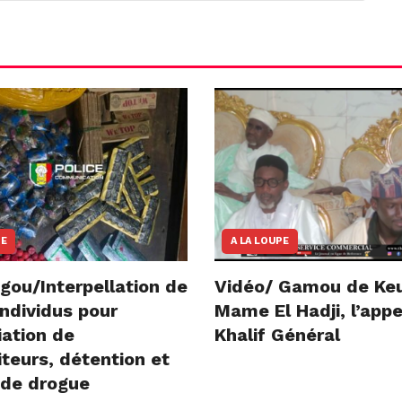
NE
A LA LOUPE
gou/Interpellation de
Vidéo/ Gamou de Ke
ndividus pour
Mame El Hadji, l’appe
iation de
Khalif Général
teurs, détention et
 de drogue