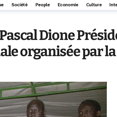
ue
Société
People
Economie
Culture
Int
 Pascal Dione Prési
nale organisée par l