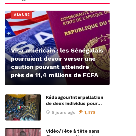
A LA UNE
Visa américain : les Sénégalais
pourraient devoir verser une
caution pouvant atteindre
près de 11,4 millions de FCFA
Kédougou/Interpellation
de deux individus pour…
5 jours ago
1,478
Vidéo/Tête à tête sans