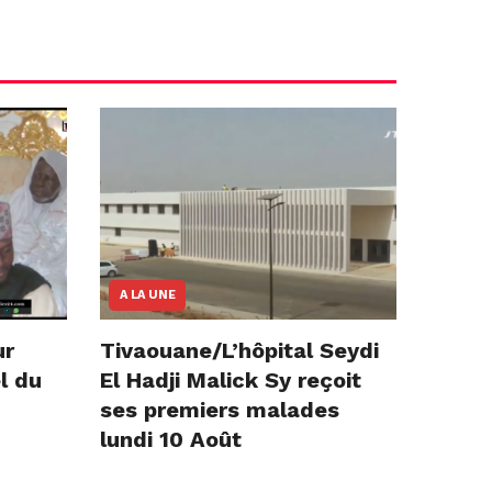
A LA UNE
ur
Tivaouane/L’hôpital Seydi
l du
El Hadji Malick Sy reçoit
ses premiers malades
lundi 10 Août