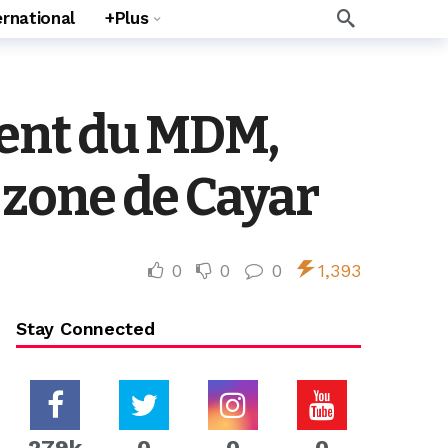
ernational
+Plus
dent du MDM,
a zone de Cayar
0
0
0
1,393
Stay Connected
279k
0
0
0