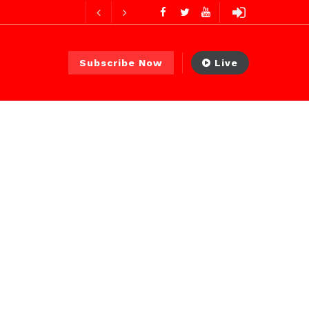
es ago
Subscribe Now
Live
 PS)
1 jour ago
r ago
o