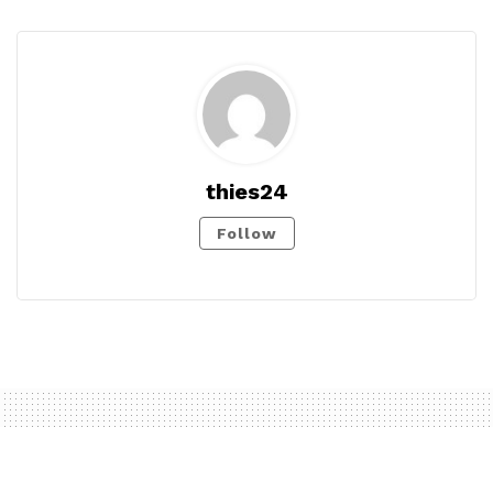
thies24
Follow