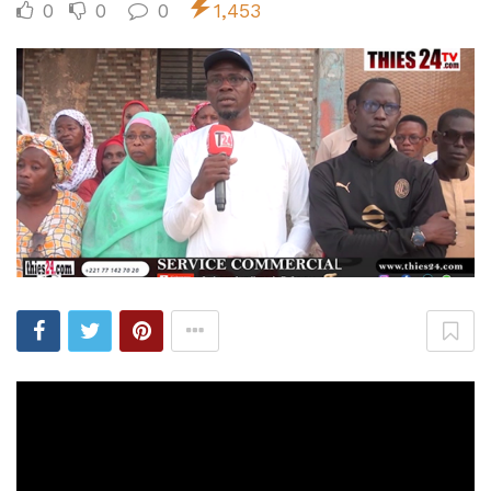
0
0
0
1,453