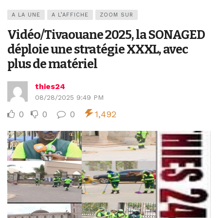
A LA UNE
A L’AFFICHE
ZOOM SUR
Vidéo/Tivaouane 2025, la SONAGED
déploie une stratégie XXXL, avec
plus de matériel
thies24
08/28/2025 9:49 PM
0
0
0
1,492