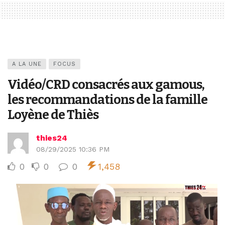
A LA UNE
FOCUS
Vidéo/CRD consacrés aux gamous,
les recommandations de la famille
Loyène de Thiès
thies24
08/29/2025 10:36 PM
0
0
0
1,458