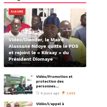
A LA UNE
Vidéo/Diender, le Maire
Alassane Ndoye quitte le PDS
et rejoint le « Kiiraay » du
Président Diomaye
Vidéo/Promotion et
protection des
personnes…
6 jours ago
1,452
Vidéo/L’appel à