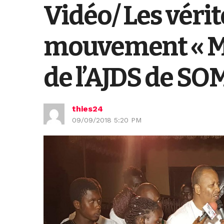
Vidéo/ Les vérit
mouvement « Ma
de l’AJDS de SO
thies24
09/09/2018 5:20 PM