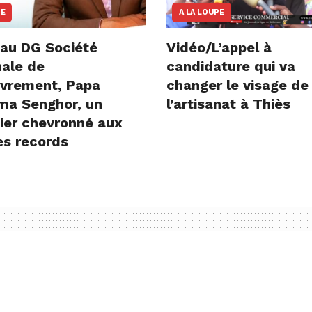
NE
A LA LOUPE
au DG Société
Vidéo/L’appel à
nale de
candidature qui va
vrement, Papa
changer le visage de
ima Senghor, un
l’artisanat à Thiès
ier chevronné aux
es records