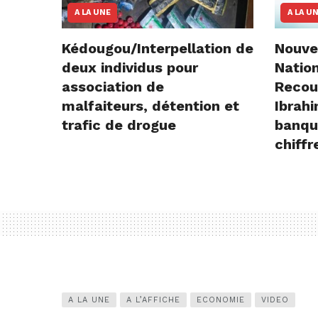
A LA UNE
A LA U
Kédougou/Interpellation de
Nouve
deux individus pour
Natio
association de
Recou
malfaiteurs, détention et
Ibrah
trafic de drogue
banqu
chiffr
A LA UNE
A L’AFFICHE
ECONOMIE
VIDEO