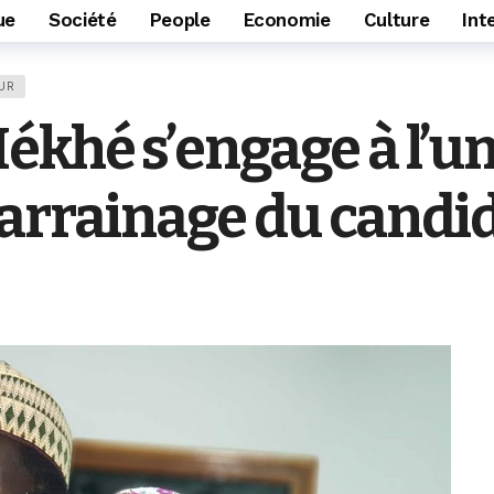
ue
Société
People
Economie
Culture
Int
UR
ékhé s’engage à l’un
arrainage du candid