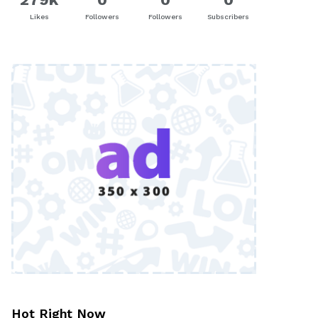
Likes
Followers
Followers
Subscribers
Hot Right Now