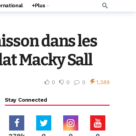
ernational
+Plus
isson dans les
at Macky Sall
0
0
0
1,389
Stay Connected
279k
0
0
0