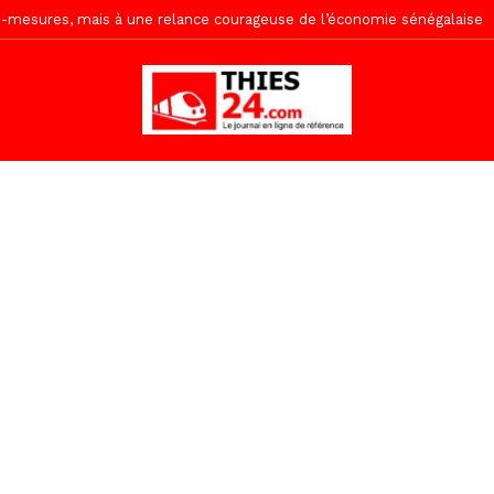
emi-mesures, mais à une relance courageuse de l’économie sénégalaise
tive sénégalaise ne peut se réduire au seul libéralisme (Lamine Diouck