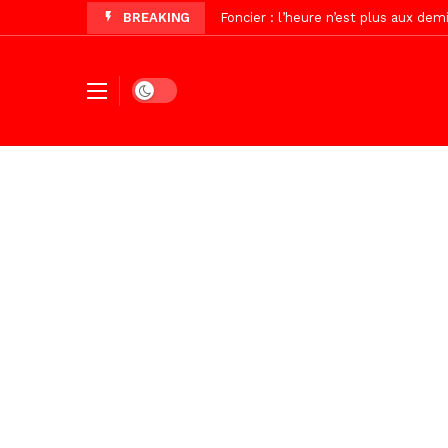
BREAKING
Foncier : l’heure n’est plus aux d
Recomposition politique : l’alterna
Dark mode