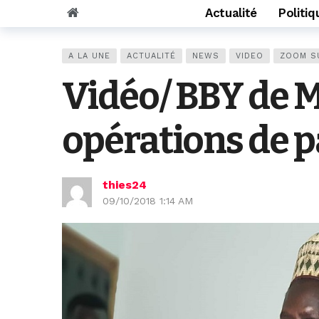
Actualité
Politiq
A LA UNE
ACTUALITÉ
NEWS
VIDEO
ZOOM S
Vidéo/ BBY de M
opérations de p
thies24
09/10/2018 1:14 AM