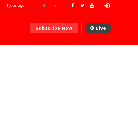
1 jour ago
1 jour ago
Avec Abdoul Ahad Ndiaye, Ministre Transports Terrestres et Aériens : deux mois d’action, des résultats concrets et visibles
 PS)
36 minutes ago
Subscribe Now
Live