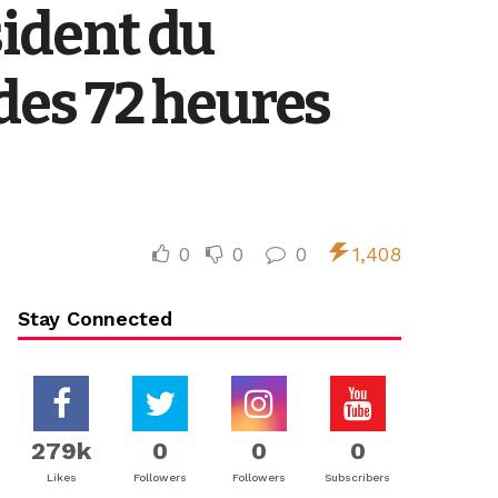
sident du
des 72 heures
0
0
0
1,408
Stay Connected
279k
0
0
0
Likes
Followers
Followers
Subscribers