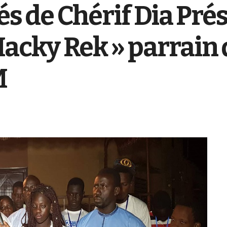
és de Chérif Dia Pré
cky Rek » parrain 
M