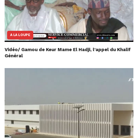
A LA LOUPE
Vidéo/ Gamou de Keur Mame El Hadji, l’appel du Khalif
Général