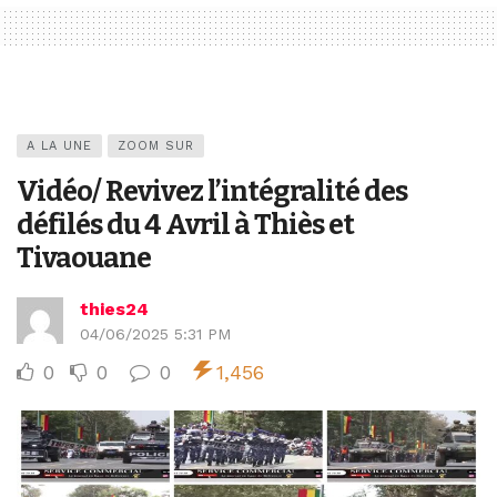
A LA UNE
ZOOM SUR
Vidéo/ Revivez l’intégralité des
défilés du 4 Avril à Thiès et
Tivaouane
thies24
04/06/2025 5:31 PM
0
0
0
1,456