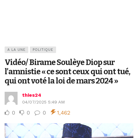
A LA UNE
POLITIQUE
Vidéo/ Birame Soulèye Diop sur
l’amnistie « ce sont ceux qui ont tué,
qui ont voté la loi de mars 2024 »
thies24
04/07/2025 5:49 AM
0
0
0
1,462