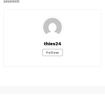
seneweb
thies24
Follow