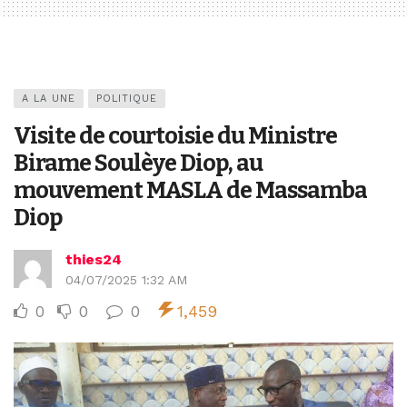
A LA UNE
POLITIQUE
Visite de courtoisie du Ministre
Birame Soulèye Diop, au
mouvement MASLA de Massamba
Diop
thies24
04/07/2025 1:32 AM
0
0
0
1,459