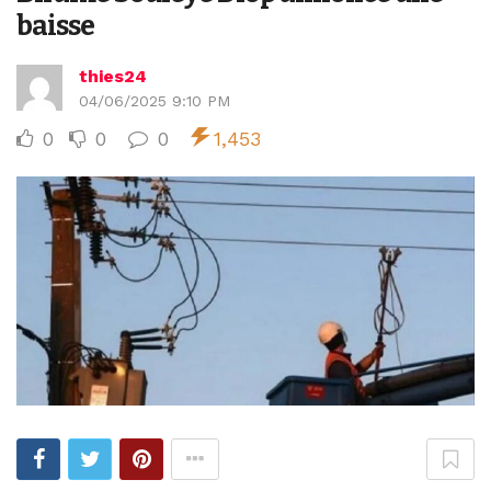
baisse
thies24
04/06/2025 9:10 PM
0
0
0
1,453