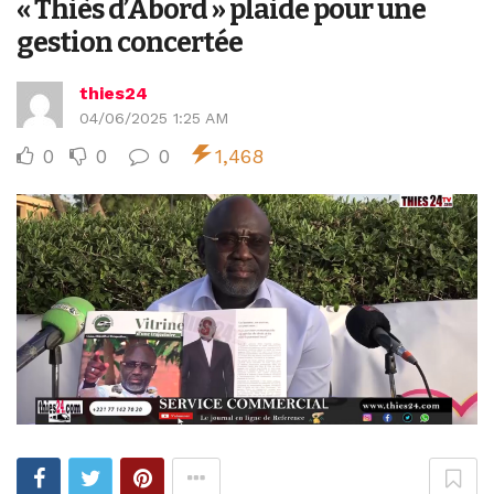
« Thiès d’Abord » plaide pour une
gestion concertée
thies24
04/06/2025 1:25 AM
0
0
0
1,468