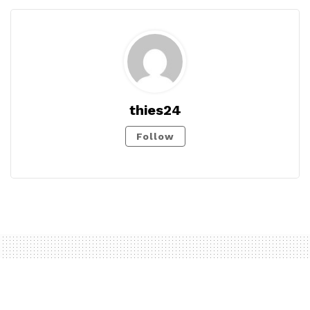
thies24
Follow