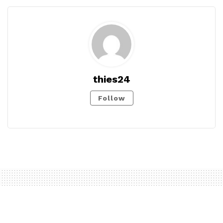
thies24
Follow