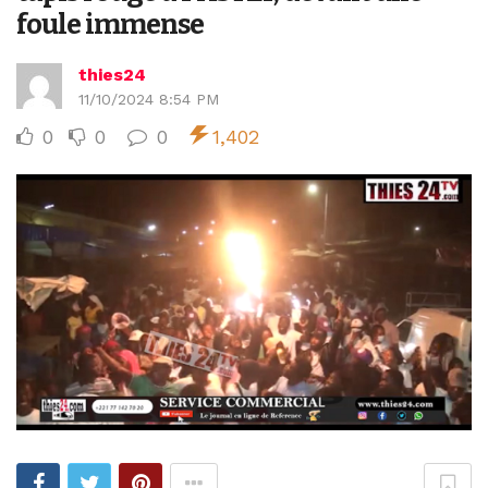
foule immense
thies24
11/10/2024 8:54 PM
0
0
0
1,402