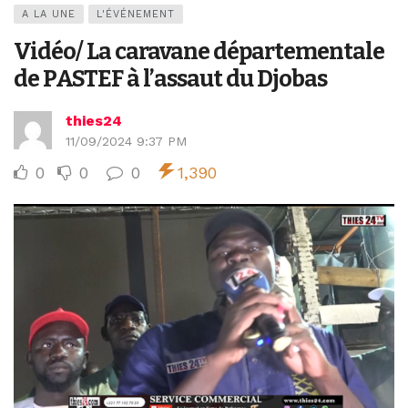
A LA UNE
L'ÉVÉNEMENT
Vidéo/ La caravane départementale
de PASTEF à l’assaut du Djobas
thies24
11/09/2024 9:37 PM
0
0
0
1,390