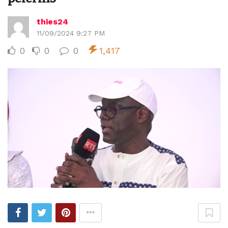
thies24
11/09/2024 9:27 PM
0
0
0
1,417