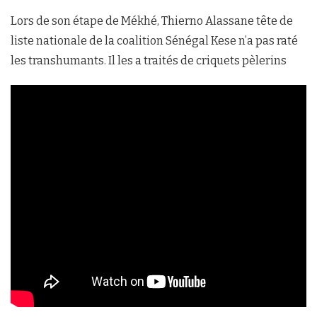
Lors de son étape de Mékhé, Thierno Alassane tête de
liste nationale de la coalition Sénégal Kese n’a pas raté
les transhumants. Il les a traités de criquets pèlerins