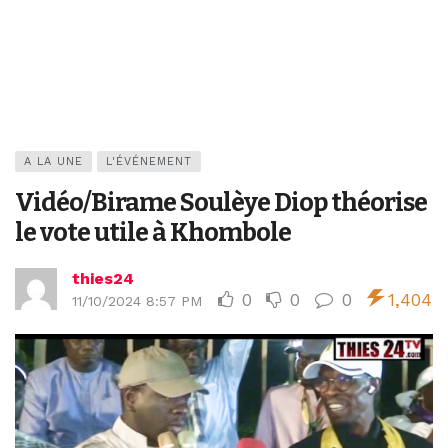
A LA UNE
L'ÉVÉNEMENT
Vidéo/Birame Soulèye Diop théorise
le vote utile à Khombole
thies24
0
0
0
1,404
11/10/2024 8:57 PM