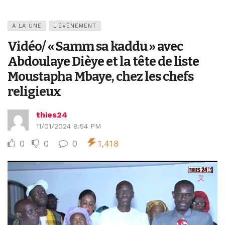
A LA UNE
L'ÉVÉNEMENT
Vidéo/ « Samm sa kaddu » avec
Abdoulaye Dièye et la tête de liste
Moustapha Mbaye, chez les chefs
religieux
thies24
11/01/2024 8:54 PM
0
0
0
1,418