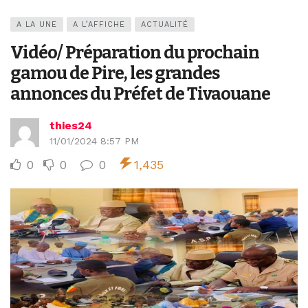
A LA UNE
A L’AFFICHE
ACTUALITÉ
Vidéo/ Préparation du prochain
gamou de Pire, les grandes
annonces du Préfet de Tivaouane
thies24
11/01/2024 8:57 PM
0
0
0
1,435