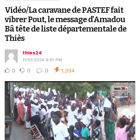
Vidéo/La caravane de PASTEF fait
vibrer Pout, le message d’Amadou
Bâ tête de liste départementale de
Thiès
thies24
11/01/2024 8:51 PM
0
0
0
1,394