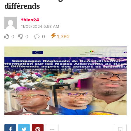
différends
thies24
11/02/2024 5:53 AM
0
0
0
1,392