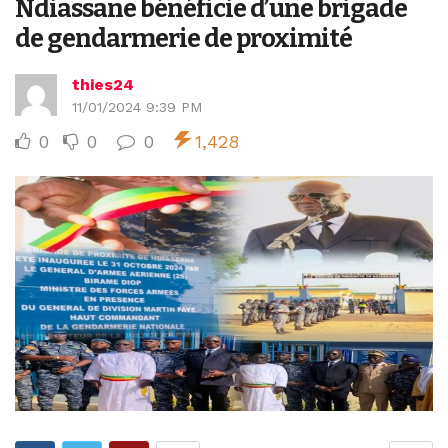
Ndiassane bénéficie d’une brigade
de gendarmerie de proximité
thies24
11/01/2024 9:39 PM
0
0
0
1,428