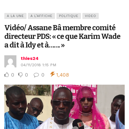
A LA UNE
A L’AFFICHE
POLITIQUE
VIDEO
Vidéo/ Assane Bâ membre comité
directeur PDS: « ce que Karim Wade
a dit à Idy et à……. »
thies24
04/11/2018 1:15 PM
0
0
0
1,408