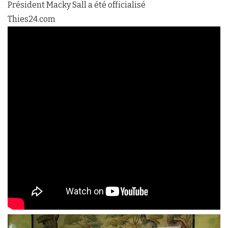
Président Macky Sall a été officialisé
Thies24.com