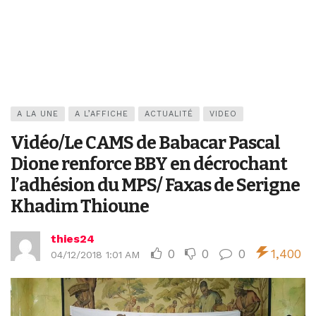
A LA UNE
A L’AFFICHE
ACTUALITÉ
VIDEO
Vidéo/Le CAMS de Babacar Pascal
Dione renforce BBY en décrochant
l’adhésion du MPS/ Faxas de Serigne
Khadim Thioune
thies24
0
0
0
1,400
04/12/2018 1:01 AM