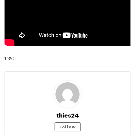
1 390
thies24
Follow