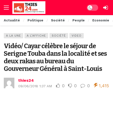
Dark mode
Actualité
Politique
Société
People
Economie
A LA UNE
A L’AFFICHE
SOCIÉTÉ
VIDEO
Vidéo/ Cayar célèbre le séjour de
Serigne Touba dans la localité et ses
deux rakas au bureau du
Gouverneur Général à Saint-Louis
thies24
0
0
0
1,415
09/06/2018 1:37 AM