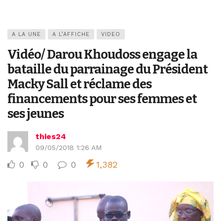
A LA UNE
A L’AFFICHE
VIDEO
Vidéo/ Darou Khoudoss engage la
bataille du parrainage du Président
Macky Sall et réclame des
financements pour ses femmes et
ses jeunes
thies24
09/05/2018 1:26 AM
0
0
0
1,382