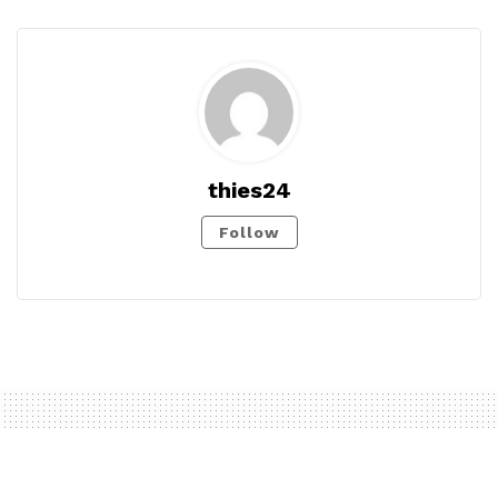
thies24
Follow