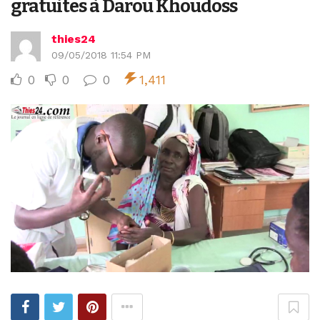
gratuites à Darou Khoudoss
thies24
09/05/2018 11:54 PM
0
0
0
1,411