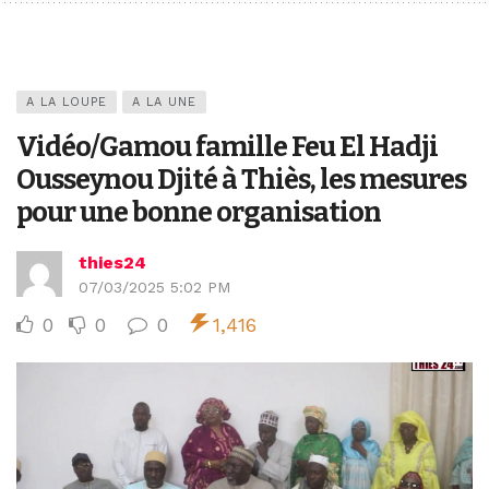
A LA LOUPE
A LA UNE
Vidéo/Gamou famille Feu El Hadji
Ousseynou Djité à Thiès, les mesures
pour une bonne organisation
thies24
07/03/2025 5:02 PM
0
0
0
1,416