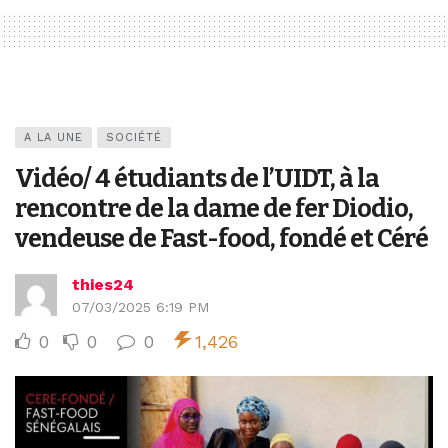
A LA UNE
SOCIÉTÉ
Vidéo/ 4 étudiants de l’UIDT, à la
rencontre de la dame de fer Diodio,
vendeuse de Fast-food, fondé et Céré
thies24
07/03/2025 6:19 PM
0
0
0
1,426