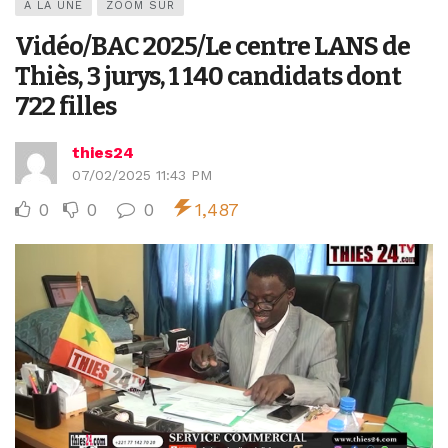
A LA UNE
ZOOM SUR
Vidéo/BAC 2025/Le centre LANS de
Thiès, 3 jurys, 1 140 candidats dont
722 filles
thies24
07/02/2025 11:43 PM
0
0
0
1,487