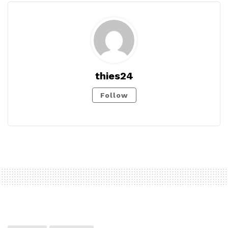
thies24
Follow