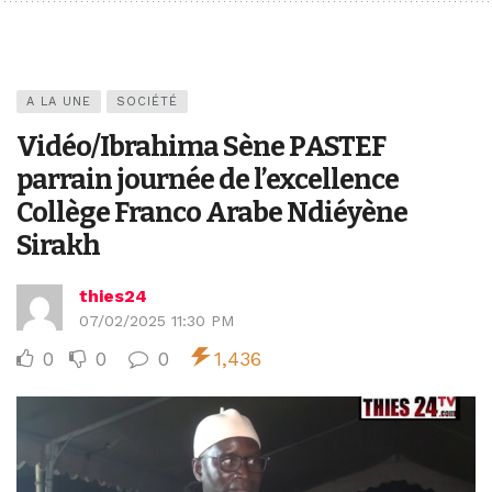
A LA UNE
SOCIÉTÉ
Vidéo/Ibrahima Sène PASTEF
parrain journée de l’excellence
Collège Franco Arabe Ndiéyène
Sirakh
thies24
07/02/2025 11:30 PM
0
0
0
1,436