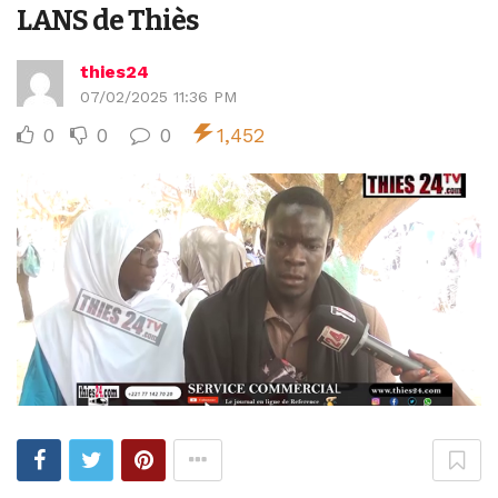
LANS de Thiès
thies24
07/02/2025 11:36 PM
0
0
0
1,452