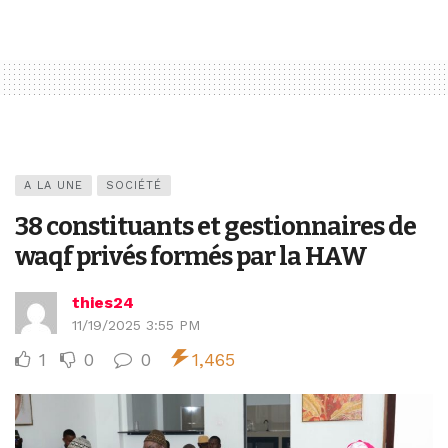
A LA UNE
SOCIÉTÉ
‎38 constituants et gestionnaires de
waqf privés formés par la HAW
thies24
11/19/2025 3:55 PM
1
0
0
1,465