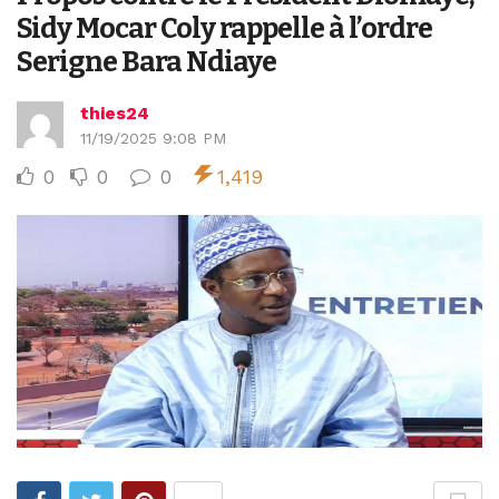
Sidy Mocar Coly rappelle à l’ordre
Serigne Bara Ndiaye
thies24
11/19/2025 9:08 PM
0
0
0
1,419