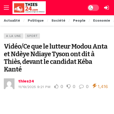
Dark mode
Actualité
Politique
Société
People
Economie
A LA UNE
SPORT
Vidéo/Ce que le lutteur Modou Anta
et Ndèye Ndiaye Tyson ont dit à
Thiès, devant le candidat Kéba
Kanté
thies24
0
0
0
1,416
11/19/2025 9:21 PM