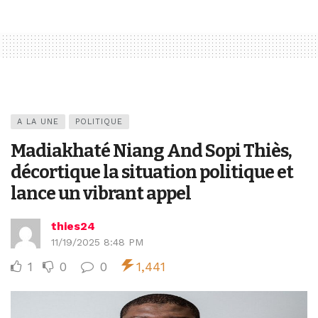
A LA UNE
POLITIQUE
Madiakhaté Niang And Sopi Thiès,
décortique la situation politique et
lance un vibrant appel
thies24
11/19/2025 8:48 PM
1
0
0
1,441