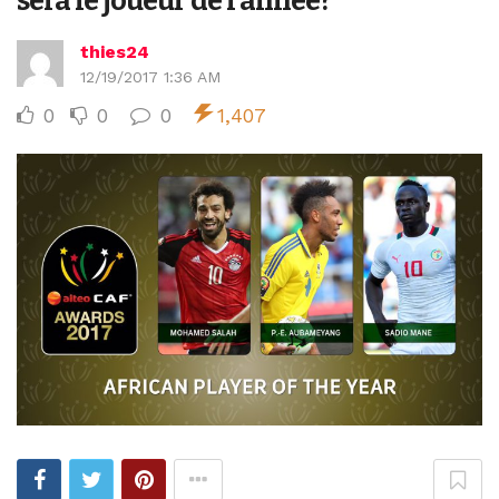
sera le joueur de l’année?
thies24
12/19/2017 1:36 AM
0
0
0
1,407