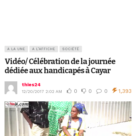
A LA UNE
A L’AFFICHE
SOCIÉTÉ
Vidéo/ Célébration de la journée
dédiée aux handicapés à Cayar
thies24
0
0
0
1,393
12/20/2017 2:02 AM