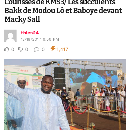
Coulisses de KMS3/ Les succulents
Bakk de Modou Lô et Baboye devant
Macky Sall
thies24
12/19/2017 6:56 PM
0
0
0
1,417