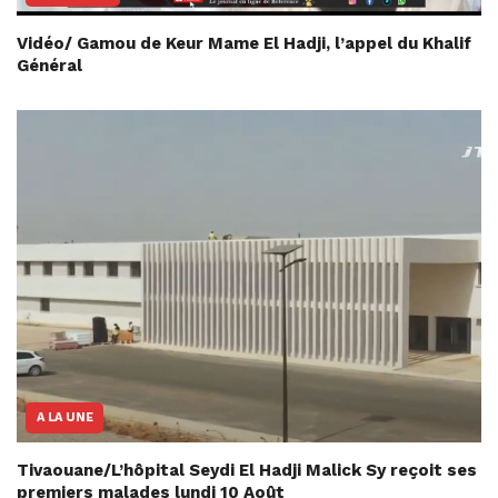
Vidéo/ Gamou de Keur Mame El Hadji, l’appel du Khalif
Général
A LA UNE
Tivaouane/L’hôpital Seydi El Hadji Malick Sy reçoit ses
premiers malades lundi 10 Août