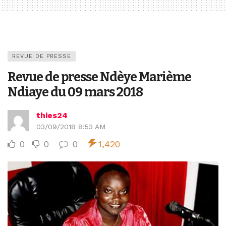
REVUE DE PRESSE
Revue de presse Ndèye Marième
Ndiaye du 09 mars 2018
thies24
03/09/2018 8:53 AM
0
0
0
1,420