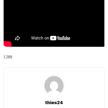
1 288
thies24