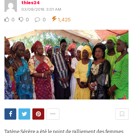
thies24
03/09/2018 3:01 AM
0
0
0
1,425
Tatène Sérère a été le point de ralliement des femmes