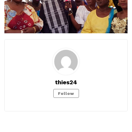
thies24
Follow