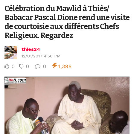
Célébration du Mawlid à Thiès/
Babacar Pascal Dione rend une visite
de courtoisie aux différents Chefs
Religieux. Regardez
thies24
12/01/2017 4:56 PM
0
0
0
1,398