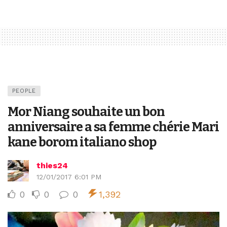
PEOPLE
Mor Niang souhaite un bon
anniversaire a sa femme chérie Mari
kane borom italiano shop
thies24
12/01/2017 6:01 PM
0
0
0
1,392