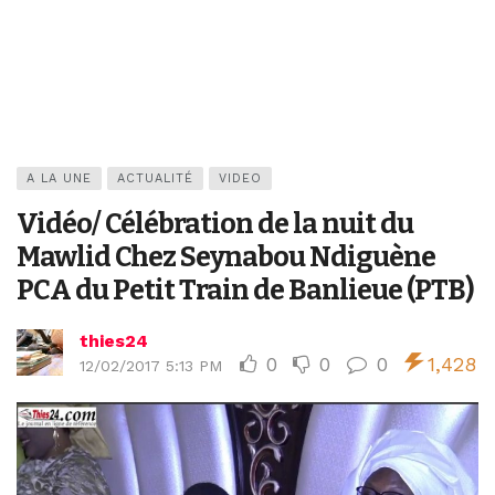
A LA UNE
ACTUALITÉ
VIDEO
Vidéo/ Célébration de la nuit du
Mawlid Chez Seynabou Ndiguène
PCA du Petit Train de Banlieue (PTB)
thies24
0
0
0
1,428
12/02/2017 5:13 PM