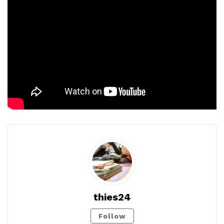
thies24
Follow