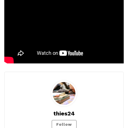
thies24
Follow