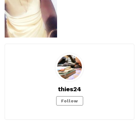
thies24
Follow