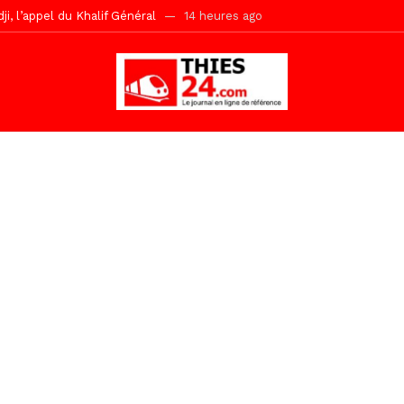
r Mame El Hadji décline ses priorités devant le Gouverneur
15 he
 2026 avec Mouhamadou Boiro
1 jour ago
e, 100 adolescents outillés dans le Boot Camp JAVA de Mboro
1 jo
de police inauguré à Touba
2 jours ago
kh, le « battré » d’Abdou Bâ Ndiéguène
2 jours ago
s de la grande mosquée par la Police Nationale
2 jours ago
emi-mesures, mais à une relance courageuse de l’économie sénégalaise
Malick Sy reçoit ses premiers malades lundi 10 Août
9 heures ago