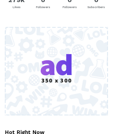
Likes
Followers
Followers
Subscribers
Hot Right Now