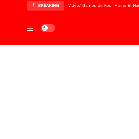
BREAKING
Vidéo/ Préparation Gamou 2026, Keu
Vidéo/ Revue de presse du 5 Août
Vidéo/ Contre la violence numériqu
Dark mode
Un commissariat d’arrondissement 
Vidéo/Célébration de Bamba et Chei
Touba, distribution d’eau aux abord
Foncier : l’heure n’est plus aux d
Tivaouane/L’hôpital Seydi El Hadji 