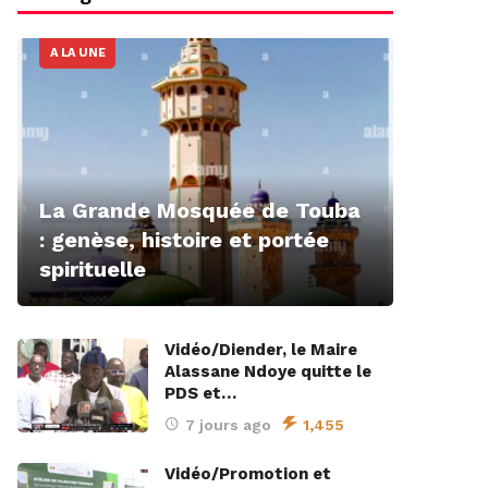
A LA UNE
La Grande Mosquée de Touba
: genèse, histoire et portée
spirituelle
Vidéo/Diender, le Maire
Alassane Ndoye quitte le
PDS et…
7 jours ago
1,455
Vidéo/Promotion et