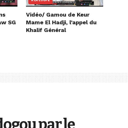
A LA LOUPE
ns
Vidéo/ Gamou de Keur
iaw SG
Mame El Hadji, l’appel du
Khalif Général
dogou par le