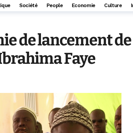
tique
Société
People
Economie
Culture
ie de lancement de 
Ibrahima Faye