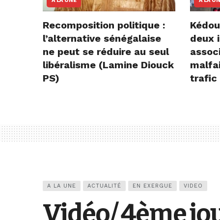
A LA UNE
A LA U
Recomposition politique :
Kédou
l’alternative sénégalaise
deux i
ne peut se réduire au seul
assoc
libéralisme (Lamine Diouck
malfai
PS)
trafic
A LA UNE
ACTUALITÉ
EN EXERGUE
VIDEO
Vidéo/ 4ème jou