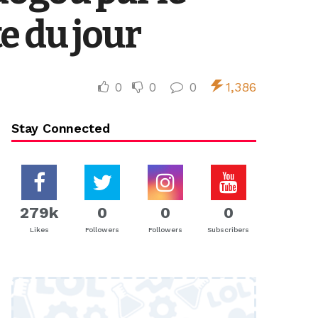
e du jour
0
0
0
1,386
Stay Connected
279k
0
0
0
Likes
Followers
Followers
Subscribers