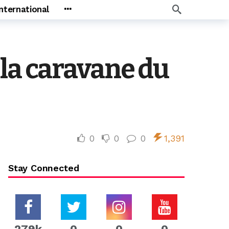
International
la caravane du
0
0
0
1,391
Stay Connected
279k
0
0
0