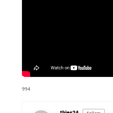
994
thies24
Follow