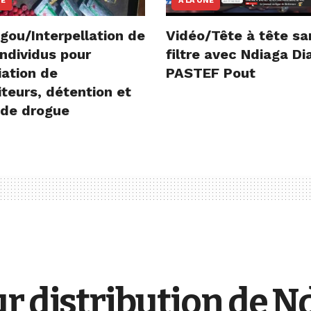
NE
A LA UNE
gou/Interpellation de
Vidéo/Tête à tête sa
ndividus pour
filtre avec Ndiaga D
iation de
PASTEF Pout
teurs, détention et
 de drogue
r distribution de N