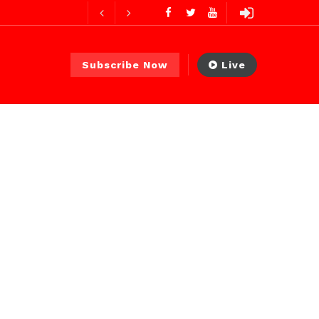
ures ago
ur ago
Subscribe Now
Live
2 jours ago