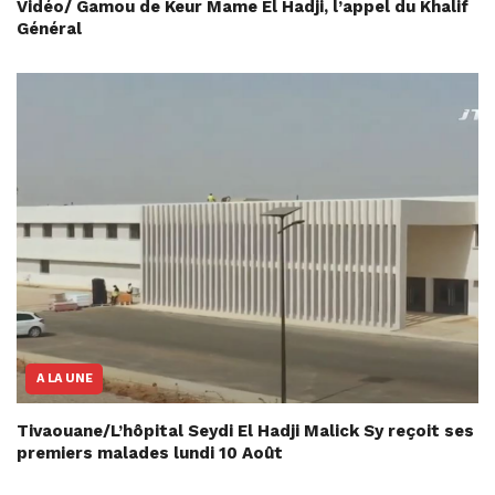
Vidéo/ Gamou de Keur Mame El Hadji, l’appel du Khalif
Général
A LA UNE
Tivaouane/L’hôpital Seydi El Hadji Malick Sy reçoit ses
premiers malades lundi 10 Août