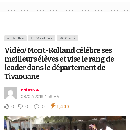
A LA UNE
A L’AFFICHE
SOCIÉTÉ
Vidéo/ Mont-Rolland célèbre ses
meilleurs élèves et vise le rang de
leader dans le département de
Tivaouane
thies24
08/07/2019 1:59 AM
0
0
0
1,443