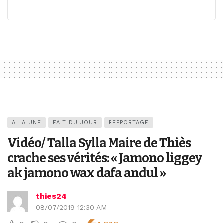
A LA UNE
FAIT DU JOUR
REPPORTAGE
Vidéo/ Talla Sylla Maire de Thiès
crache ses vérités: « Jamono liggey
ak jamono wax dafa andul »
thies24
08/07/2019 12:30 AM