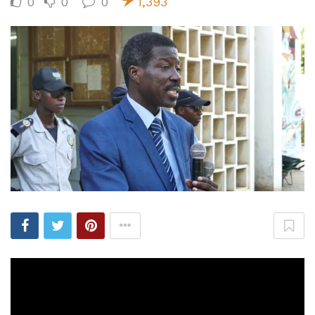
0
0
0
1,393