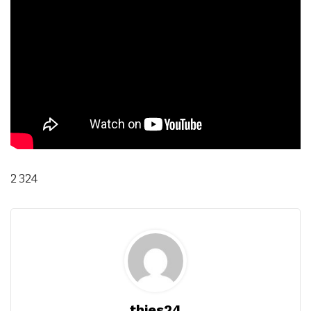
2 324
thies24