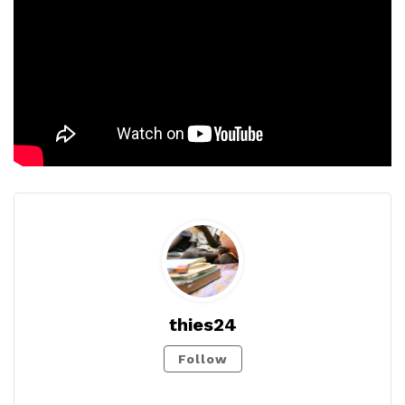
thies24
Follow