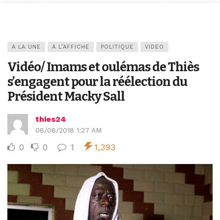
A LA UNE
A L’AFFICHE
POLITIQUE
VIDEO
Vidéo/ Imams et oulémas de Thiès
s’engagent pour la réélection du
Président Macky Sall
thies24
08/08/2018 1:27 AM
0
0
1
1,393