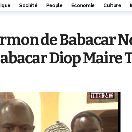
tique
Société
People
Economie
Culture
rmon de Babacar Nd
Babacar Diop Maire 