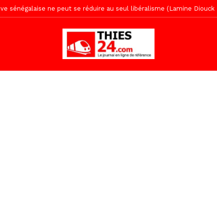
, l’appel du Khalif Général
11 heures ago
r Mame El Hadji décline ses priorités devant le Gouverneur
11 he
 2026 avec Mouhamadou Boiro
1 jour ago
e, 100 adolescents outillés dans le Boot Camp JAVA de Mboro
1 jo
de police inauguré à Touba
2 jours ago
kh, le « battré » d’Abdou Bâ Ndiéguène
2 jours ago
s de la grande mosquée par la Police Nationale
2 jours ago
emi-mesures, mais à une relance courageuse de l’économie sénégalaise
Malick Sy reçoit ses premiers malades lundi 10 Août
5 heures ago