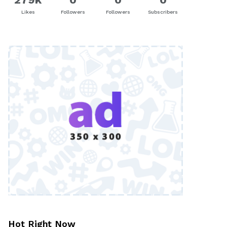
Likes
Followers
Followers
Subscribers
Hot Right Now