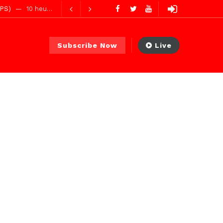
ures ago
Subscribe Now
Live
ur ago
2 jours ago