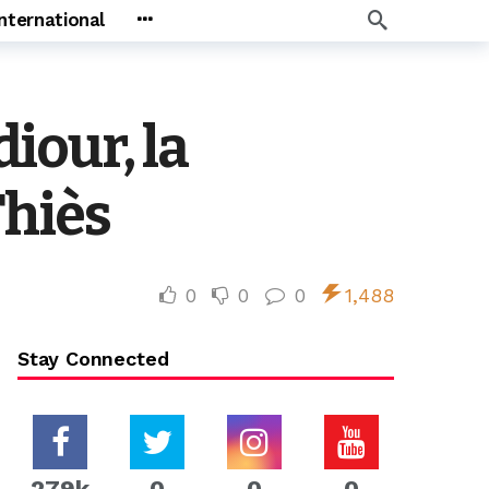
International
iour, la
Thiès
0
0
0
1,488
Stay Connected
279k
0
0
0