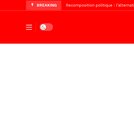
BREAKING
Vidéo/ Gamou de Keur Mame El Hadji
Vidéo/ Préparation Gamou 2026, Keu
Vidéo/ Revue de presse du 5 Août
Dark mode
Vidéo/ Contre la violence numériqu
Un commissariat d’arrondissement 
Vidéo/Célébration de Bamba et Chei
Touba, distribution d’eau aux abord
Foncier : l’heure n’est plus aux d
Tivaouane/L’hôpital Seydi El Hadji 