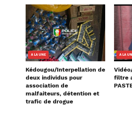
A LA UNE
A LA U
Kédougou/Interpellation de
Vidéo
deux individus pour
filtr
association de
PASTE
malfaiteurs, détention et
trafic de drogue