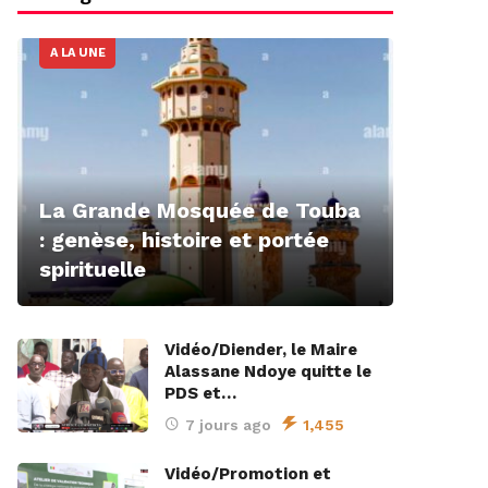
A LA UNE
La Grande Mosquée de Touba
: genèse, histoire et portée
spirituelle
Vidéo/Diender, le Maire
Alassane Ndoye quitte le
PDS et…
7 jours ago
1,455
Vidéo/Promotion et