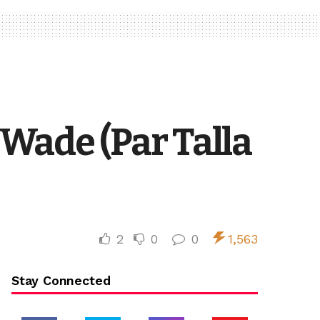
ade (Par Talla
2
0
0
1,563
Stay Connected