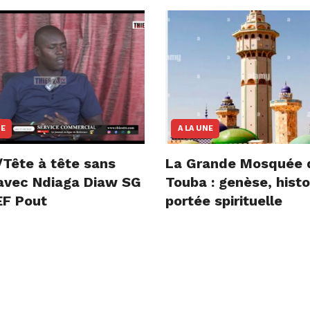
NE
A LA UNE
/Tête à tête sans
La Grande Mosquée 
e avec Ndiaga Diaw SG
Touba : genèse, histo
F Pout
portée spirituelle