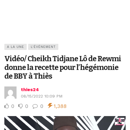
A LA UNE
L'ÉVÉNEMENT
Vidéo/ Cheikh Tidjane Lô de Rewmi
donne la recette pour l’hégémonie
de BBY à Thiès
thies24
08/15/2022 10:09 PM
0
0
0
1,388