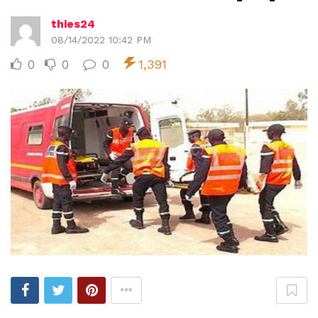
thies24
08/14/2022 10:42 PM
0
0
0
1,391