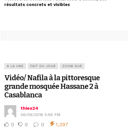
résultats concrets et visibles
A LA UNE
FAIT DU JOUR
ZOOM SUR
Vidéo/ Nafila à la pittoresque
grande mosquée Hassane 2 à
Casablanca
thies24
06/06/2018 5:56 PM
0
0
0
1,397