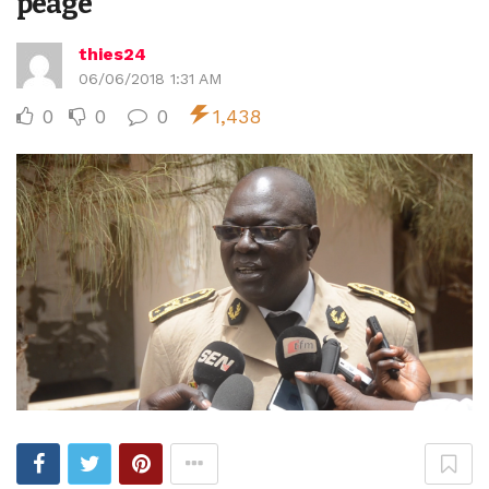
péage
thies24
06/06/2018 1:31 AM
0
0
0
1,438