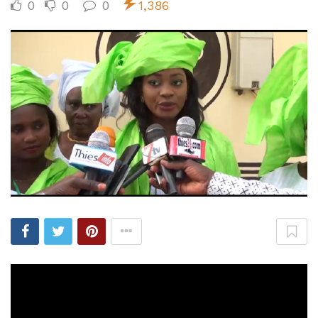
0
0
0
1,386