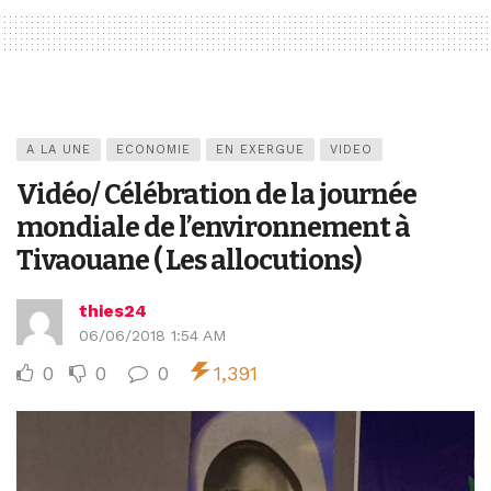
A LA UNE
ECONOMIE
EN EXERGUE
VIDEO
Vidéo/ Célébration de la journée
mondiale de l’environnement à
Tivaouane ( Les allocutions)
thies24
06/06/2018 1:54 AM
0
0
0
1,391