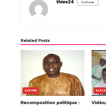
thies24
Follow
Related Posts
A LA UNE
A LA L
Recomposition politique :
Vidéo