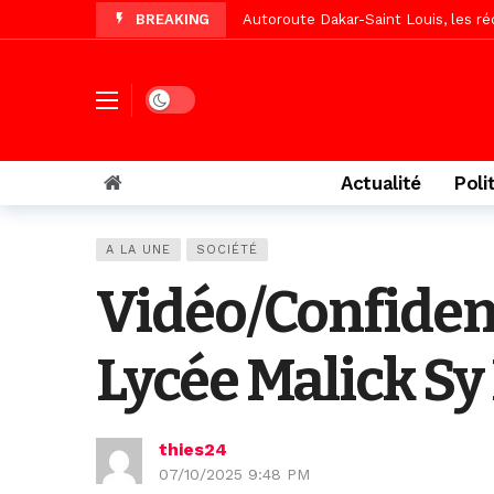
BREAKING
Vidéo/Une première, lancement de v
« Le Parti, la Patrie et la Nation 
Affaire Pape Cheikh Diallo : La lis
Dark mode
Vidéo/ Magal 2026, le train a trans
Vidéo/ L’arrivée spectaculaire à la 
Actualité
Poli
Vidéo/ Grand Thiès en deuil, Cheikh 
Vidéo/Gamou Bakhdad chez Boroom N
A LA UNE
SOCIÉTÉ
Adhésion du Mouvement citoyen « Z
Vidéo/Confidenc
Lycée Malick Sy
thies24
07/10/2025 9:48 PM