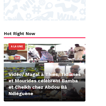
Hot Right Now
A LA UNE
Vidéo/ Magal à Thiès, Tidianes
et Mourides célèbrent Bamba
et Cheikh chez Abdou Bâ
Ndiéguène