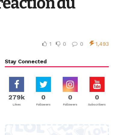
 réaction du
1
0
0
1,493
Stay Connected
279k
0
0
0
Likes
Followers
Followers
Subscribers