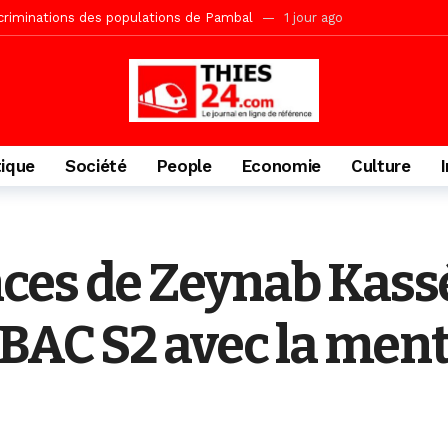
acances agricoles au Lycée Malick Sy de Thiès
2 jours ago
» (Par Moustapha SAMB Responsable de la formation doctorale au Cesti)
te des bénéficiaires de non-lieu et des prévenus renvoyés en procès
porté 9.651 passagers, l’équivalent de 600 minibus
2 jours ago
gare de Thiès, du dernier train en provenance de Touba
2 jours ago
tique
Société
People
Economie
Culture
Ndiaye l’initiateur du kurel 18 Safar a péri dans un accident
3 jour
daam, sécurité, eau, au coeur des priorités
3 jours ago
IGUINCHOR REK » au parti KIIRAY – Les Patriotes Républicains
12
es de Zeynab Kassé
 BAC S2 avec la men