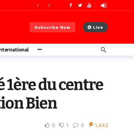
2 jours ago
2 jours ago
Subscribe Now
Live
International
s ago
 heures ago
 1ère du centre
tion Bien
0
1
0
1,443