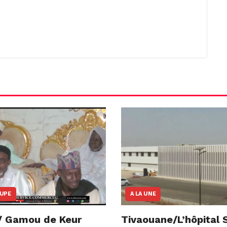
OUPE
A LA UNE
/ Gamou de Keur
Tivaouane/L’hôpital 