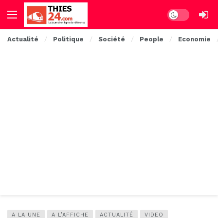
Dark mode
Actualité
Politique
Société
People
Economie
A LA UNE
A L’AFFICHE
ACTUALITÉ
VIDEO