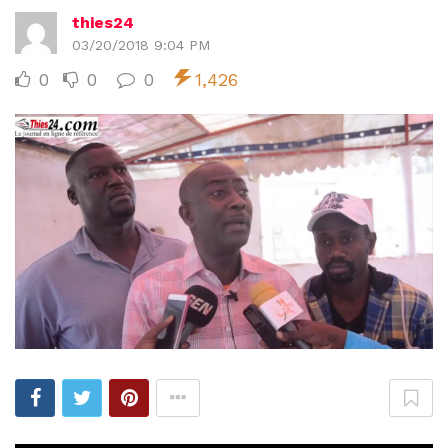
thies24
03/20/2018 9:04 PM
0
0
0
1,426