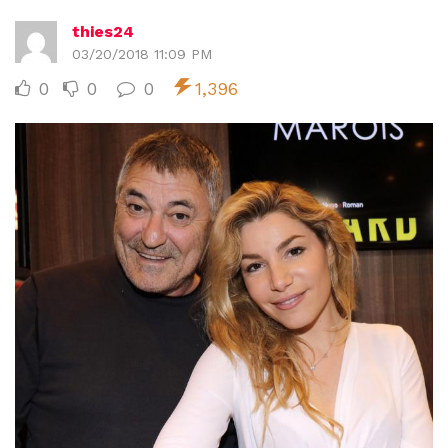
thies24
03/20/2018 11:09 PM
0
0
0
1,396