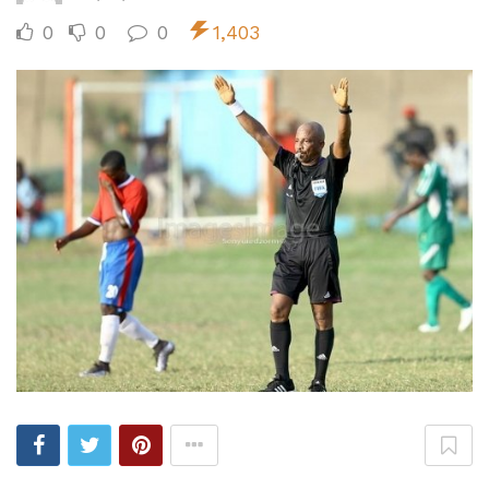
0
0
0
1,403