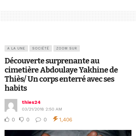
A LA UNE
SOCIÉTÉ
ZOOM SUR
Découverte surprenante au
cimetière Abdoulaye Yakhine de
Thiès/ Un corps enterré avec ses
habits
thies24
03/21/2018 2:50 AM
0
0
0
1,406