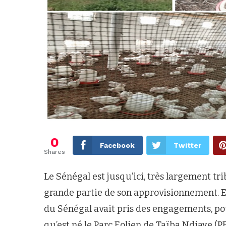
0
Facebook
Twitter
Shares
Le Sénégal est jusqu’ici, très largement tri
grande partie de son approvisionnement. 
du Sénégal avait pris des engagements, pou
qu’est né le Parc Eolien de Taïba Ndiaye (P