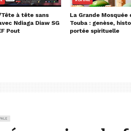
NE
A LA UNE
/Tête à tête sans
La Grande Mosquée 
e avec Ndiaga Diaw SG
Touba : genèse, histo
F Pout
portée spirituelle
PALE