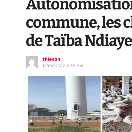
Autonomisatio
commune, les ch
de Taïba Ndiaye
thies24
12/06/2022 11:58 AM