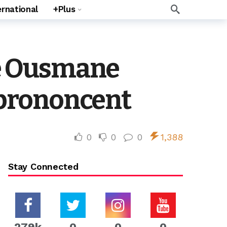
ernational
+Plus
tre Ousmane
e prononcent
0
0
0
1,388
Stay Connected
279k
0
0
0