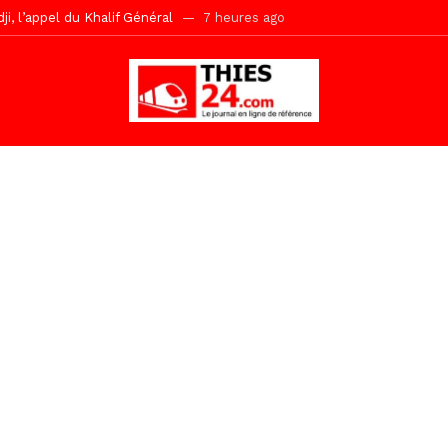
r Mame El Hadji décline ses priorités devant le Gouverneur
7 heu
 2026 avec Mouhamadou Boiro
22 heures ago
e, 100 adolescents outillés dans le Boot Camp JAVA de Mboro
1 jo
de police inauguré à Touba
1 jour ago
kh, le « battré » d’Abdou Bâ Ndiéguène
1 jour ago
s de la grande mosquée par la Police Nationale
1 jour ago
emi-mesures, mais à une relance courageuse de l’économie sénégalaise
Malick Sy reçoit ses premiers malades lundi 10 Août
1 heure ago