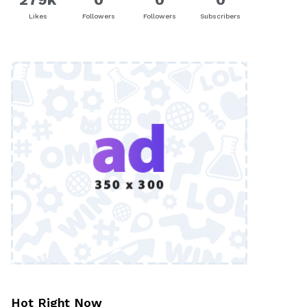
Likes
Followers
Followers
Subscribers
Hot Right Now