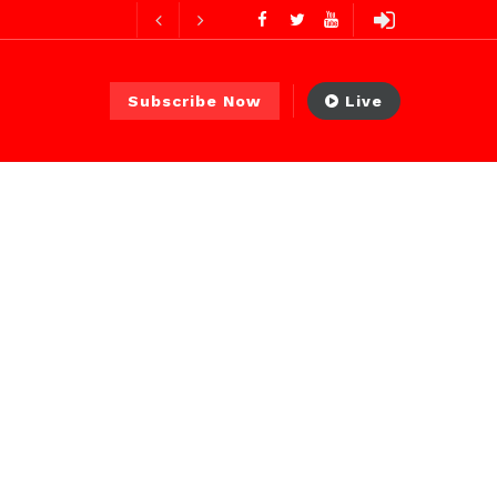
res ago
ur ago
Subscribe Now
Live
2 jours ago