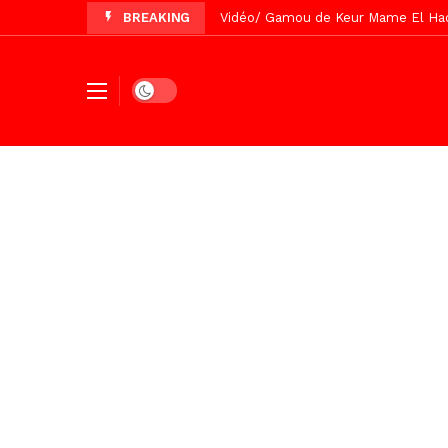
BREAKING
Vidéo/ Préparation Gamou 2026, Keu
Vidéo/ Revue de presse du 5 Août
Vidéo/ Contre la violence numériqu
Dark mode
Un commissariat d’arrondissement 
Vidéo/Célébration de Bamba et Chei
Touba, distribution d’eau aux abord
Foncier : l’heure n’est plus aux d
Tivaouane/L’hôpital Seydi El Hadji 