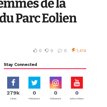
emmes de la
 du Parc Eolien
0
0
0
1,414
Stay Connected
279k
0
0
0
Likes
Followers
Followers
Subscribers