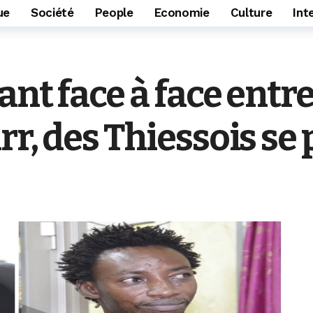
ue
Société
People
Economie
Culture
Int
lant face à face en
arr, des Thiessois s