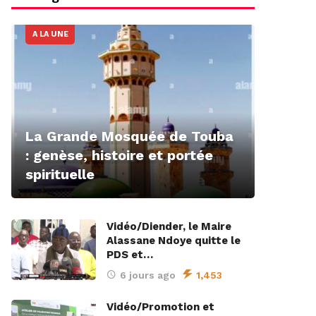
A LA UNE
La Grande Mosquée de Touba
: genèse, histoire et portée
spirituelle
Vidéo/Diender, le Maire
Alassane Ndoye quitte le
PDS et…
6 jours ago
1,453
Vidéo/Promotion et