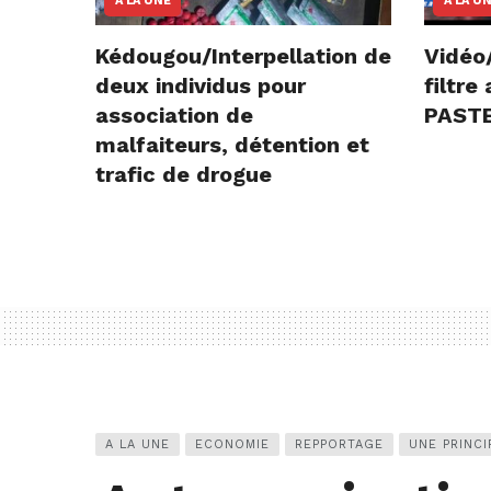
A LA UNE
A LA U
Kédougou/Interpellation de
Vidéo
deux individus pour
filtr
association de
PASTE
malfaiteurs, détention et
trafic de drogue
A LA UNE
ECONOMIE
REPPORTAGE
UNE PRINCI