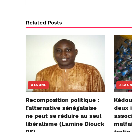
Related Posts
A LA UNE
A LA U
Recomposition politique :
Kédou
l’alternative sénégalaise
deux i
ne peut se réduire au seul
assoc
libéralisme (Lamine Diouck
malfai
PS)
trafic