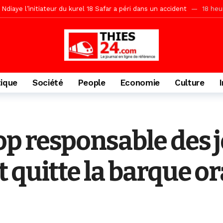
daam, sécurité, eau, au coeur des priorités
18 heures ago
ne, le Comité d’organisation dévoile ses priorités
18 heures ago
uène Nimzath Thiès, mesures annoncées pour une réussite
18 heu
Malick Sy reçoit ses premiers malades lundi 10 Août
1 jour ago
tive sénégalaise ne peut se réduire au seul libéralisme (Lamine Diouck
tique
Société
People
Economie
Culture
, l’appel du Khalif Général
2 jours ago
r Mame El Hadji décline ses priorités devant le Gouverneur
2 jou
porté 9.651 passagers, l’équivalent de 600 minibus
11 heures ago
p responsable des 
 quitte la barque o