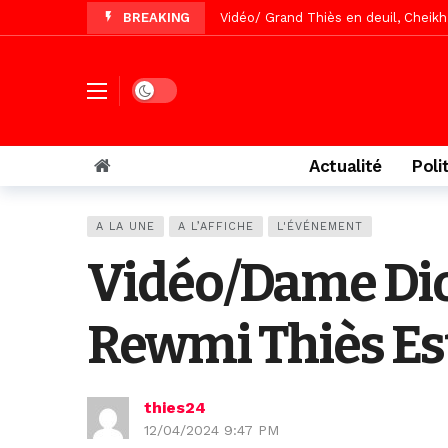
BREAKING
Vidéo/Gamou Bakhdad chez Boroom N
Vidéo/Magal Serigne Abdoulaye Yakhi
Vidéo/Chérif Nehma Aïdara Diamag
Dark mode
Tivaouane/L’hôpital Seydi El Hadji 
Recomposition politique : l’alterna
Actualité
Poli
Vidéo/ Gamou de Keur Mame El Hadji
Vidéo/ Préparation Gamou 2026, Keu
A LA UNE
A L’AFFICHE
L'ÉVÉNEMENT
Vidéo/ Magal 2026, le train a trans
Vidéo/Dame Dio
Rewmi Thiès Est
thies24
12/04/2024 9:47 PM