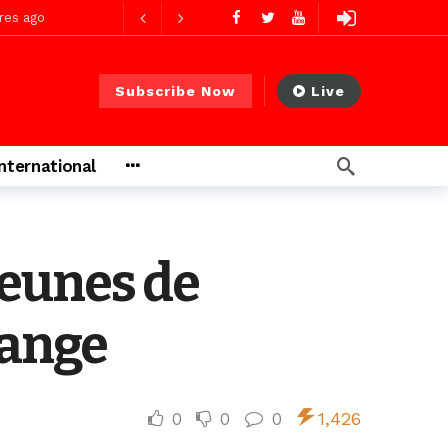
res ago
Subscribe Now
Live
 PS)
2 jours ago
International
rs ago
jeunes de
range
0
0
0
1,426