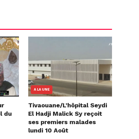
A LA UNE
ur
Tivaouane/L’hôpital Seydi
l du
El Hadji Malick Sy reçoit
ses premiers malades
lundi 10 Août