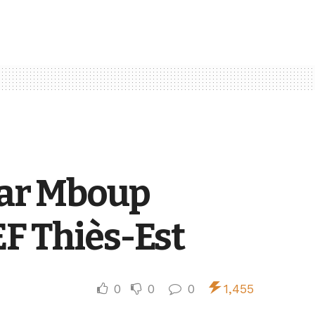
mar Mboup
EF Thiès-Est
0
0
0
1,455