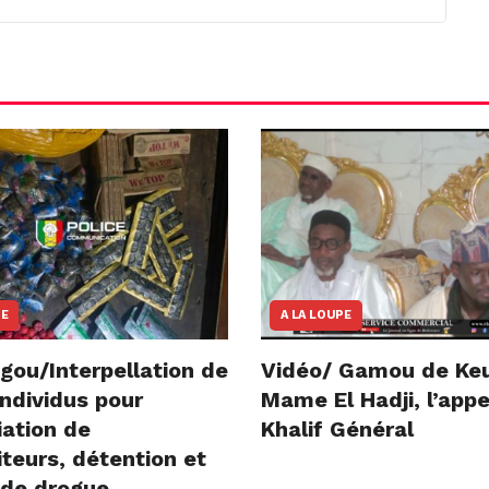
NE
A LA LOUPE
gou/Interpellation de
Vidéo/ Gamou de Ke
ndividus pour
Mame El Hadji, l’appe
iation de
Khalif Général
teurs, détention et
 de drogue