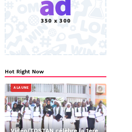
Hot Right Now
A LA UNE
Vidéo/TOSTAN célèbre la 1ere