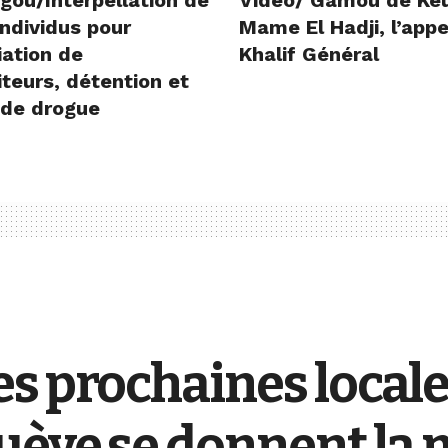
gou/Interpellation de
Vidéo/ Gamou de Ke
ndividus pour
Mame El Hadji, l’appe
iation de
Khalif Général
teurs, détention et
 de drogue
s prochaines locale
uèye se donnent la