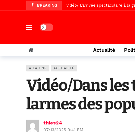
BREAKING
Vidéo/ L’arrivée spectaculaire à la 
Vidéo/ Grand Thiès en deuil, Cheikh 
Vidéo/Gamou Bakhdad chez Boroom N
Dark mode
Vidéo/Magal Serigne Abdoulaye Yakhi
Vidéo/Chérif Nehma Aïdara Diamag
Actualité
Poli
Tivaouane/L’hôpital Seydi El Hadji 
Recomposition politique : l’alterna
A LA UNE
ACTUALITÉ
Vidéo/ Gamou de Keur Mame El Hadji
Vidéo/Dans les 
Affaire Pape Cheikh Diallo : La lis
larmes des pop
thies24
07/13/2025 9:41 PM