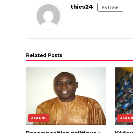
thies24
Follow
Related Posts
A LA UNE
A LA U