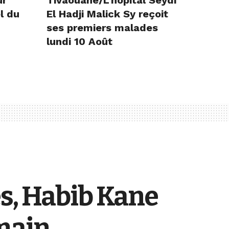
ur
Tivaouane/L’hôpital Seydi
l du
El Hadji Malick Sy reçoit
ses premiers malades
lundi 10 Août
s, Habib Kane
 main