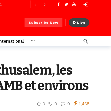
go
ago
Subscribe Now
Live
ago
International
 PS)
2 jours ago
thusalem, les
4 minutes ago
AMB et environs
0
0
0
1,465