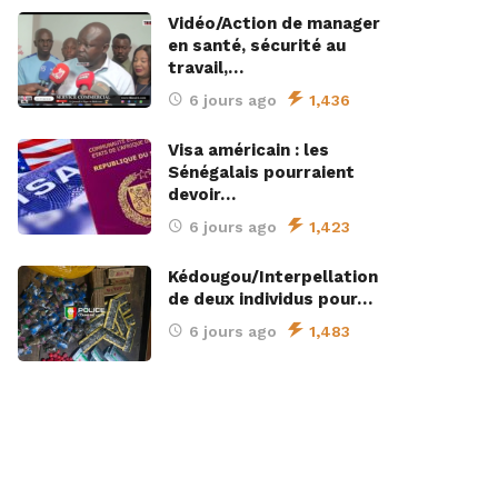
Vidéo/Action de manager
en santé, sécurité au
travail,…
6 jours ago
1,436
Visa américain : les
Sénégalais pourraient
devoir…
6 jours ago
1,423
Kédougou/Interpellation
de deux individus pour…
6 jours ago
1,483