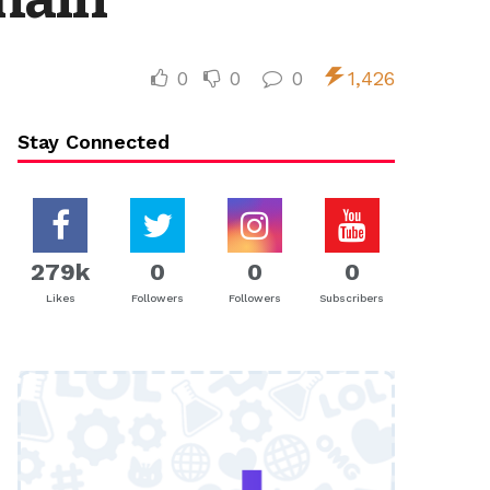
0
0
0
1,426
Stay Connected
279k
0
0
0
Likes
Followers
Followers
Subscribers