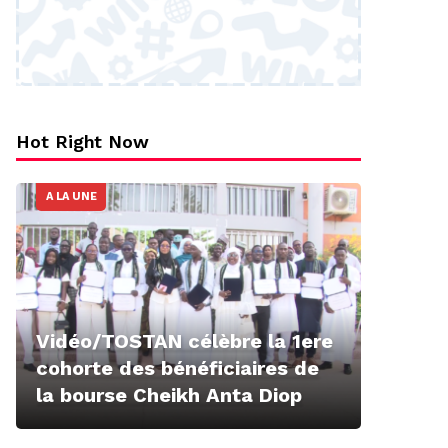
Hot Right Now
A LA UNE
Vidéo/TOSTAN célèbre la 1ere
cohorte des bénéficiaires de
la bourse Cheikh Anta Diop