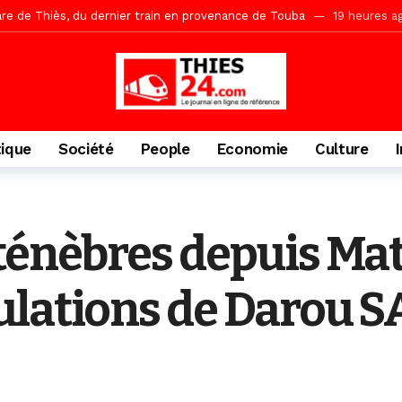
gare de Thiès, du dernier train en provenance de Touba
19 heures a
Ndiaye l’initiateur du kurel 18 Safar a péri dans un accident
1 jour 
daam, sécurité, eau, au coeur des priorités
1 jour ago
ne, le Comité d’organisation dévoile ses priorités
1 jour ago
uène Nimzath Thiès, mesures annoncées pour une réussite
1 jour 
tique
Société
People
Economie
Culture
Malick Sy reçoit ses premiers malades lundi 10 Août
2 jours ago
tive sénégalaise ne peut se réduire au seul libéralisme (Lamine Diouck
, l’appel du Khalif Général
2 jours ago
ténèbres depuis Ma
te des bénéficiaires de non-lieu et des prévenus renvoyés en procès
ulations de Darou S