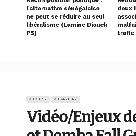
Recomposition politique :
Kédou
l’alternative sénégalaise
deux i
ne peut se réduire au seul
assoc
libéralisme (Lamine Diouck
malfai
PS)
trafic
A LA UNE
A L’AFFICHE
Vidéo/Enjeux de
et Demba Fall G