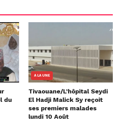
A LA UNE
ur
Tivaouane/L’hôpital Seydi
l du
El Hadji Malick Sy reçoit
ses premiers malades
lundi 10 Août