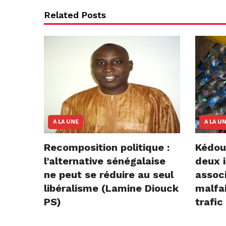
Related Posts
A LA UNE
A LA U
Recomposition politique :
Kédou
l’alternative sénégalaise
deux i
ne peut se réduire au seul
assoc
libéralisme (Lamine Diouck
malfai
PS)
trafic