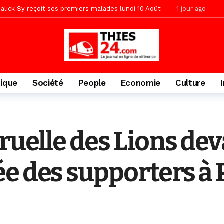
tive sénégalaise ne peut se réduire au seul libéralisme (Lamine Diouck
, l’appel du Khalif Général
2 jours ago
r Mame El Hadji décline ses priorités devant le Gouverneur
2 jou
porté 9.651 passagers, l’équivalent de 600 minibus
9 heures ago
tique
Société
People
Economie
Culture
ruelle des Lions dev
e des supporters à 