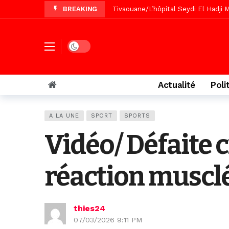
BREAKING
Recomposition politique : l’alterna
Vidéo/ Gamou de Keur Mame El Hadji
Vidéo/ Préparation Gamou 2026, Keu
Dark mode
Vidéo/ Magal 2026, le train a trans
Actualité
Poli
A LA UNE
SPORT
SPORTS
Vidéo/ Défaite c
réaction musclé
thies24
07/03/2026 9:11 PM