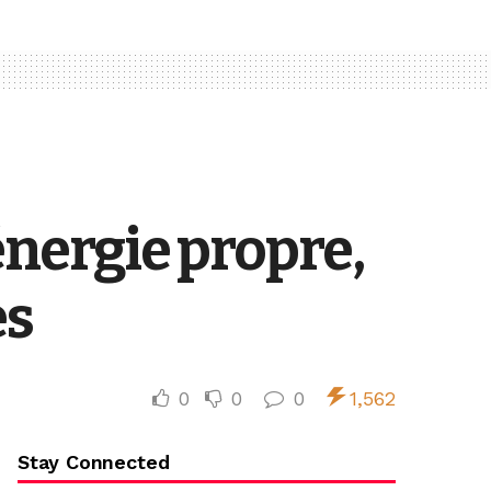
énergie propre,
es
0
0
0
1,562
Stay Connected