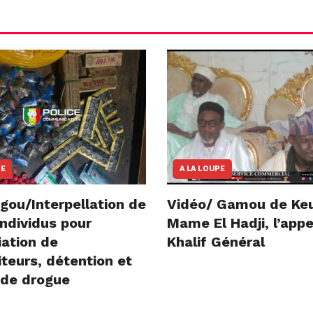
NE
A LA LOUPE
gou/Interpellation de
Vidéo/ Gamou de Ke
ndividus pour
Mame El Hadji, l’appe
iation de
Khalif Général
teurs, détention et
 de drogue