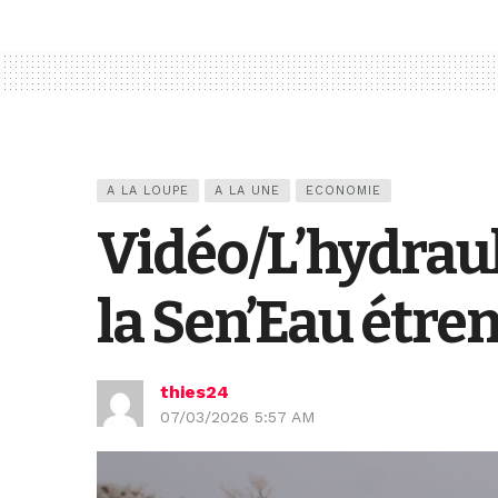
A LA LOUPE
A LA UNE
ECONOMIE
Vidéo/L’hydrauli
la Sen’Eau étre
thies24
07/03/2026 5:57 AM