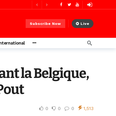
 PS)
2 jours ago
rs ago
Subscribe Now
Live
International
ant la Belgique,
Pout
0
0
0
1,513