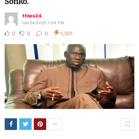
Sonko.
thies24
04/24/2025 1:04 PM
0
0
0
1,501