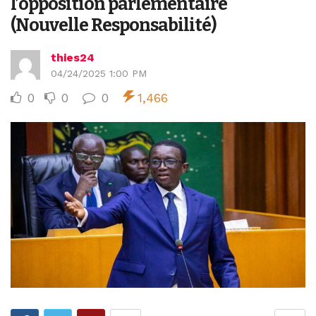
l’opposition parlementaire
(Nouvelle Responsabilité)
thies24
04/24/2025 1:00 PM
0
0
0
1,466