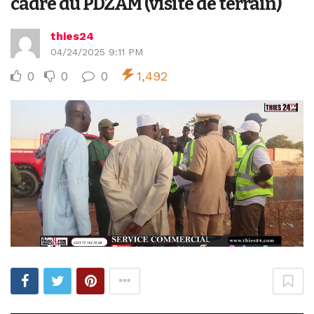
cadre du PDZAM (visite de terrain)
thies24
04/24/2025 9:11 PM
0
0
0
1,492