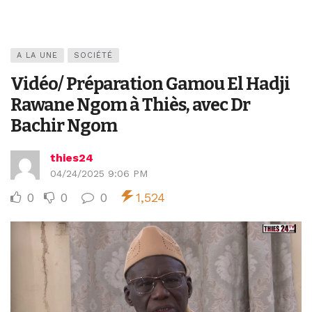
A LA UNE
SOCIÉTÉ
Vidéo/ Préparation Gamou El Hadji
Rawane Ngom à Thiès, avec Dr
Bachir Ngom
thies24
04/24/2025 9:06 PM
0
0
0
1,524