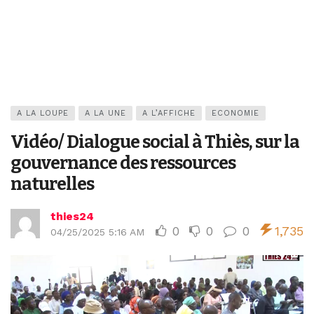
A LA LOUPE
A LA UNE
A L’AFFICHE
ECONOMIE
Vidéo/ Dialogue social à Thiès, sur la
gouvernance des ressources
naturelles
thies24
0
0
0
1,735
04/25/2025 5:16 AM