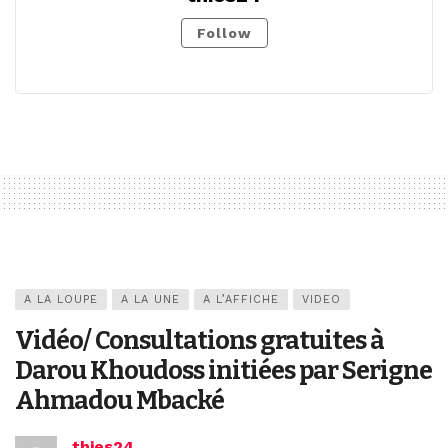
Follow
A LA LOUPE
A LA UNE
A L’AFFICHE
VIDEO
Vidéo/ Consultations gratuites à
Darou Khoudoss initiées par Serigne
Ahmadou Mbacké
thies24