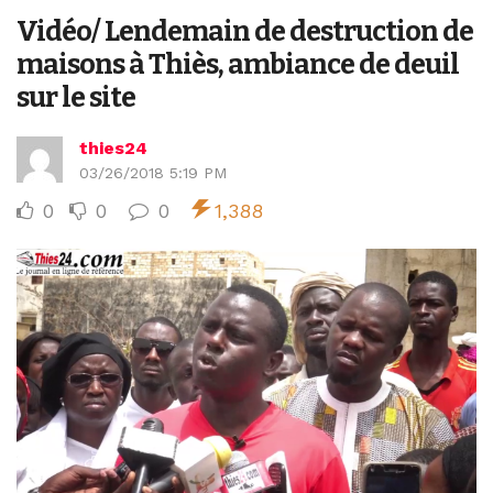
Vidéo/ Lendemain de destruction de
maisons à Thiès, ambiance de deuil
sur le site
thies24
03/26/2018 5:19 PM
0
0
0
1,388