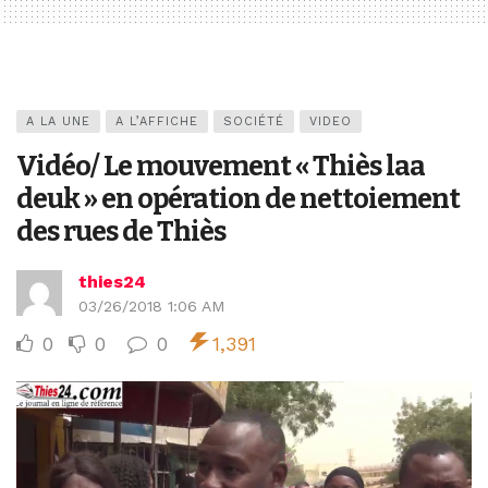
A LA UNE
A L’AFFICHE
SOCIÉTÉ
VIDEO
Vidéo/ Le mouvement « Thiès laa
deuk » en opération de nettoiement
des rues de Thiès
thies24
03/26/2018 1:06 AM
0
0
0
1,391