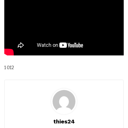
1 012
thies24