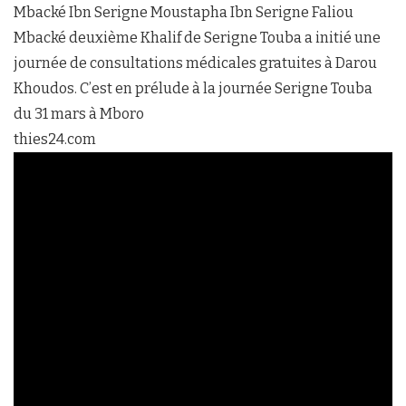
Mbacké Ibn Serigne Moustapha Ibn Serigne Faliou
Mbacké deuxième Khalif de Serigne Touba a initié une
journée de consultations médicales gratuites à Darou
Khoudos. C’est en prélude à la journée Serigne Touba
du 31 mars à Mboro
thies24.com