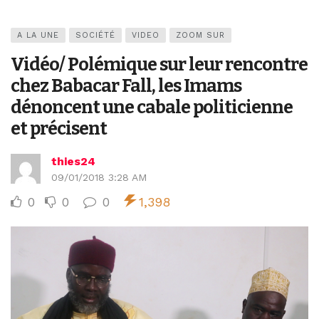
A LA UNE
SOCIÉTÉ
VIDEO
ZOOM SUR
Vidéo/ Polémique sur leur rencontre
chez Babacar Fall, les Imams
dénoncent une cabale politicienne
et précisent
thies24
09/01/2018 3:28 AM
0
0
0
1,398