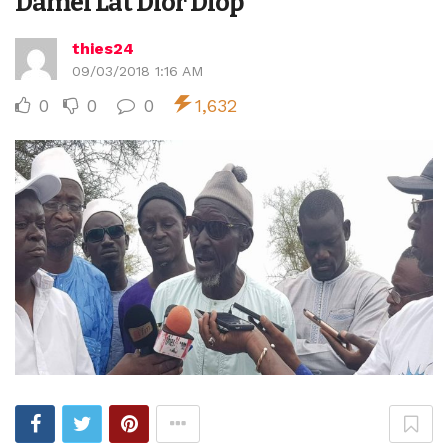
Damel Lat Dior Diop
thies24
09/03/2018 1:16 AM
0
0
0
1,632