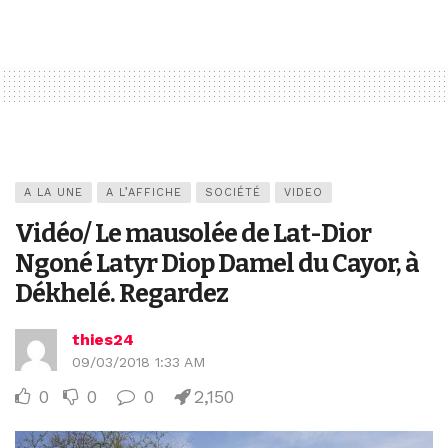
A LA UNE
A L’AFFICHE
SOCIÉTÉ
VIDEO
Vidéo/ Le mausolée de Lat-Dior
Ngoné Latyr Diop Damel du Cayor, à
Dékhelé. Regardez
thies24
09/03/2018 1:33 AM
0
0
0
2,150