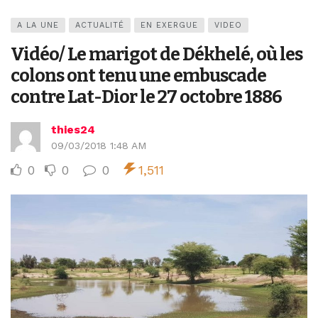
A LA UNE
ACTUALITÉ
EN EXERGUE
VIDEO
Vidéo/ Le marigot de Dékhelé, où les
colons ont tenu une embuscade
contre Lat-Dior le 27 octobre 1886
thies24
09/03/2018 1:48 AM
0
0
0
1,511