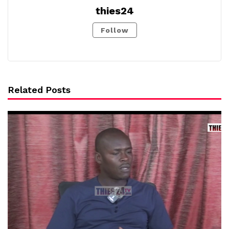
thies24
Follow
Related Posts