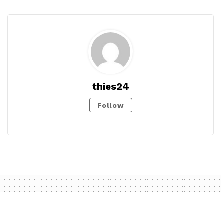
thies24
Follow