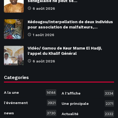
sénégalaise ne peut se…
6 août 2026
Kédougou/Interpellation de deux individus
pour association de malfaiteurs,…
1 août 2026
Vidéo/ Gamou de Keur Mame El Hadji,
l’appel du Khalif Général
6 août 2026
Categories
A la une
14144
A l’affiche
3334
l'événement
3921
Une principale
2371
news
3730
Actualité
2332