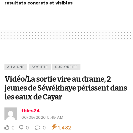
résultats concrets et visibles
A LA UNE
SOCIÉTÉ
SUR ORBITE
Vidéo/La sortie vire au drame, 2
jeunes de Séwékhaye périssent dans
les eaux de Cayar
thies24
06/09/2026 5:49 AM
0
0
0
1,482