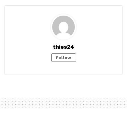
thies24
Follow