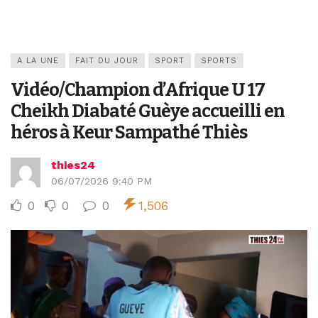
A LA UNE
FAIT DU JOUR
SPORT
SPORTS
Vidéo/Champion d’Afrique U 17
Cheikh Diabaté Guèye accueilli en
héros à Keur Sampathé Thiès
thies24
06/07/2026 9:40 PM
0
0
0
1,506