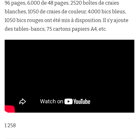
96 pages, 6.000 de 48 pages, 2520 boîtes de craies
blanches, 1050 de craies de couleur, 4.000 bics bleus,
1050 bics rouges ont été mis à disposition. Il s’y ajoute
des tables-bancs, 75 cartons papiers A4, etc.
1 258