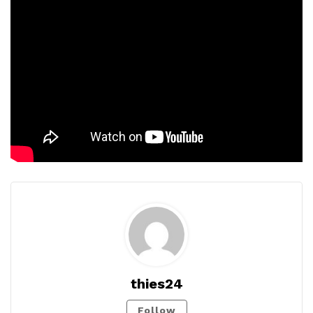
thies24
Follow