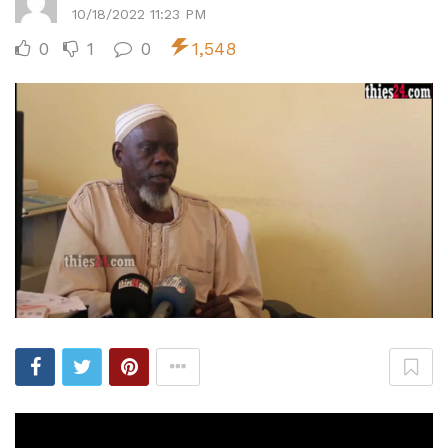
10/18/2022 11:23 PM
0
1
0
1,548