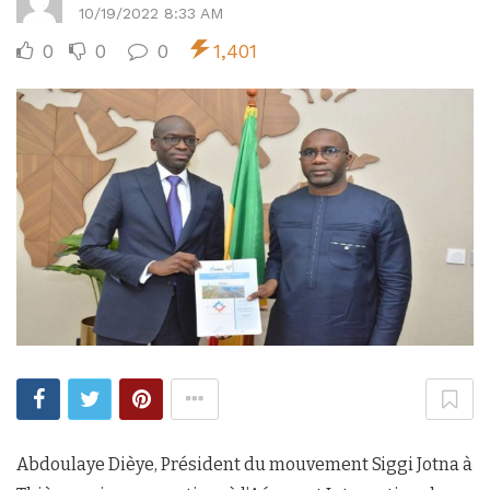
10/19/2022 8:33 AM
0
0
0
1,401
Abdoulaye Dièye, Président du mouvement Siggi Jotna à