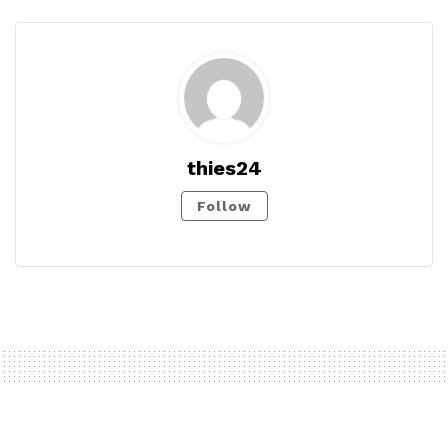
thies24
Follow