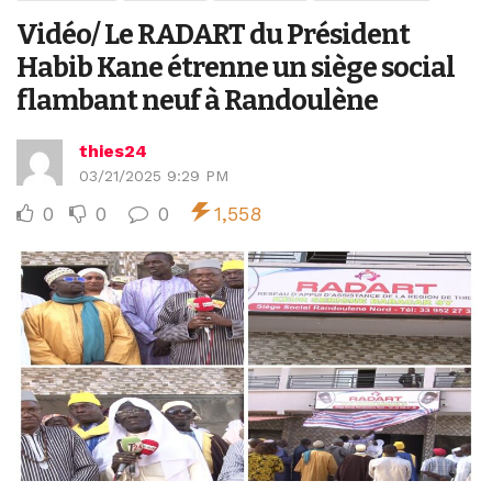
Vidéo/ Le RADART du Président
Habib Kane étrenne un siège social
flambant neuf à Randoulène
thies24
03/21/2025 9:29 PM
0
0
0
1,558