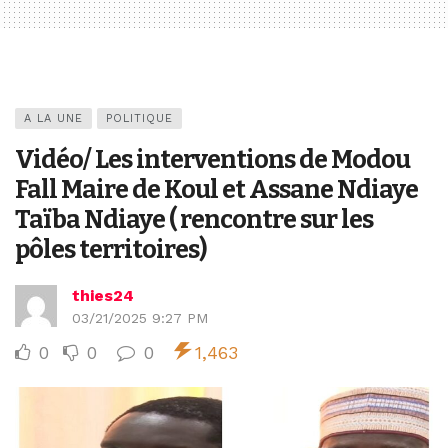
A LA UNE
POLITIQUE
Vidéo/ Les interventions de Modou
Fall Maire de Koul et Assane Ndiaye
Taïba Ndiaye ( rencontre sur les
pôles territoires)
thies24
03/21/2025 9:27 PM
0
0
0
1,463