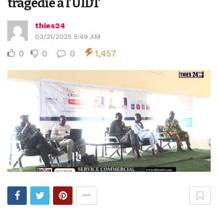
tragédie à l’UIDT
thies24
03/21/2025 5:49 AM
0
0
0
1,457