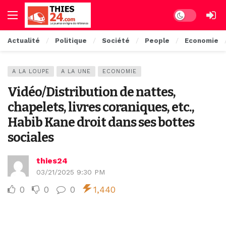
Dark mode
Actualité
Politique
Société
People
Economie
A LA LOUPE
A LA UNE
ECONOMIE
Vidéo/Distribution de nattes,
chapelets, livres coraniques, etc.,
Habib Kane droit dans ses bottes
sociales
thies24
03/21/2025 9:30 PM
0
0
0
1,440