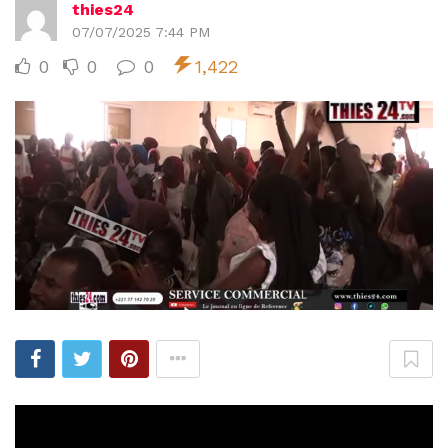
thies24
07/07/2025 7:44 PM
0
0
0
1,422