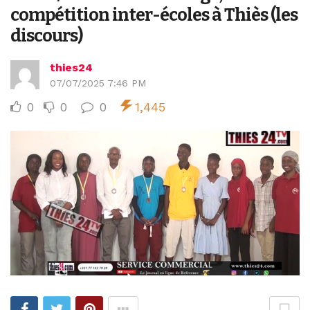
compétition inter-écoles à Thiès (les
discours)
thies24
07/07/2025 7:46 PM
0
0
0
1,445