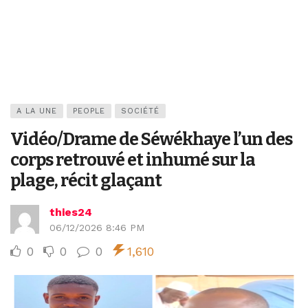
A LA UNE
PEOPLE
SOCIÉTÉ
Vidéo/Drame de Séwékhaye l’un des
corps retrouvé et inhumé sur la
plage, récit glaçant
thies24
06/12/2026 8:46 PM
0
0
0
1,610