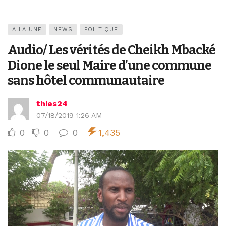
A LA UNE
NEWS
POLITIQUE
Audio/ Les vérités de Cheikh Mbacké
Dione le seul Maire d’une commune
sans hôtel communautaire
thies24
07/18/2019 1:26 AM
0
0
0
1,435