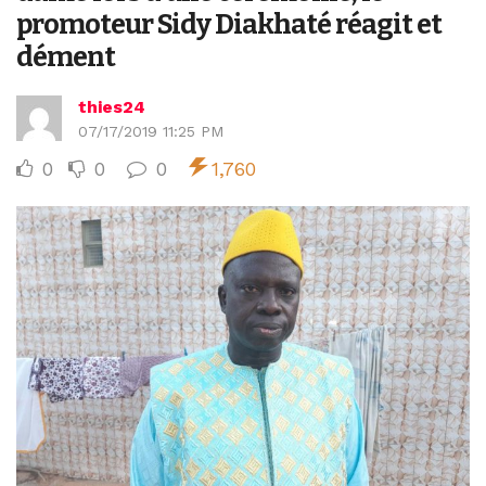
promoteur Sidy Diakhaté réagit et
dément
thies24
07/17/2019 11:25 PM
0
0
0
1,760