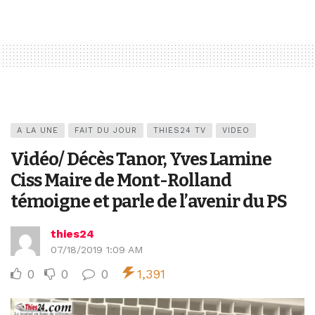
A LA UNE
FAIT DU JOUR
THIES24 TV
VIDEO
Vidéo/ Décès Tanor, Yves Lamine
Ciss Maire de Mont-Rolland
témoigne et parle de l’avenir du PS
thies24
07/18/2019 1:09 AM
0
0
0
1,391