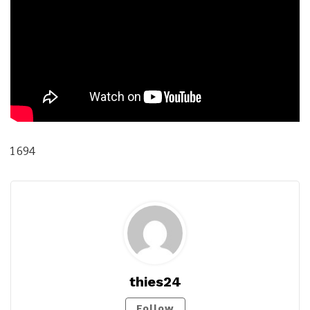
1 694
thies24
Follow