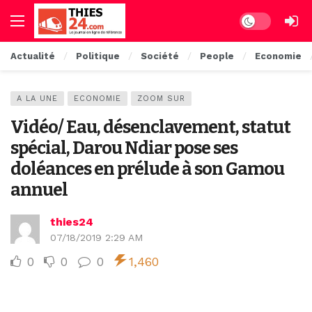
Dark mode
Actualité
Politique
Société
People
Economie
A LA UNE
ECONOMIE
ZOOM SUR
Vidéo/ Eau, désenclavement, statut
spécial, Darou Ndiar pose ses
doléances en prélude à son Gamou
annuel
thies24
07/18/2019 2:29 AM
0
0
0
1,460