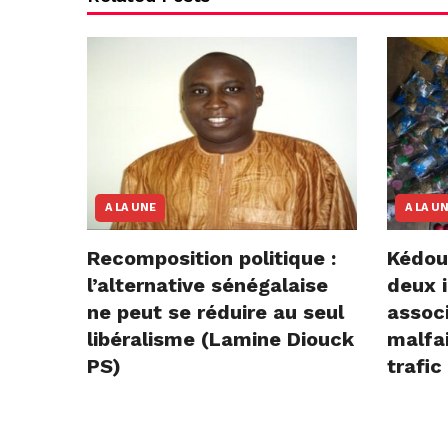
A LA UNE
A LA U
Recomposition politique :
Kédou
l’alternative sénégalaise
deux i
ne peut se réduire au seul
assoc
libéralisme (Lamine Diouck
malfai
PS)
trafic