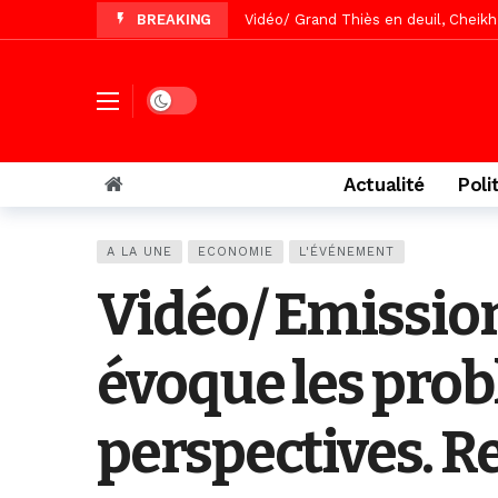
BREAKING
Vidéo/ Grand Thiès en deuil, Cheikh 
Vidéo/Gamou Bakhdad chez Boroom N
Vidéo/Magal Serigne Abdoulaye Yakhi
Dark mode
Vidéo/Chérif Nehma Aïdara Diamag
Tivaouane/L’hôpital Seydi El Hadji 
Actualité
Poli
Recomposition politique : l’alterna
Vidéo/ Gamou de Keur Mame El Hadji
A LA UNE
ECONOMIE
L'ÉVÉNEMENT
Vidéo/ Préparation Gamou 2026, Keu
Vidéo/ Emission
Vidéo/ Magal 2026, le train a trans
évoque les prob
perspectives. R