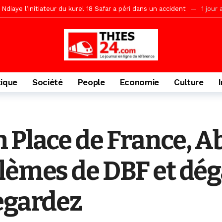
Ndiaye l’initiateur du kurel 18 Safar a péri dans un accident
1 jour 
daam, sécurité, eau, au coeur des priorités
1 jour ago
ne, le Comité d’organisation dévoile ses priorités
1 jour ago
uène Nimzath Thiès, mesures annoncées pour une réussite
1 jour 
Malick Sy reçoit ses premiers malades lundi 10 Août
2 jours ago
tique
Société
People
Economie
Culture
tive sénégalaise ne peut se réduire au seul libéralisme (Lamine Diouck
, l’appel du Khalif Général
2 jours ago
r Mame El Hadji décline ses priorités devant le Gouverneur
2 jou
 Place de France, A
porté 9.651 passagers, l’équivalent de 600 minibus
16 heures ago
lèmes de DBF et dég
egardez