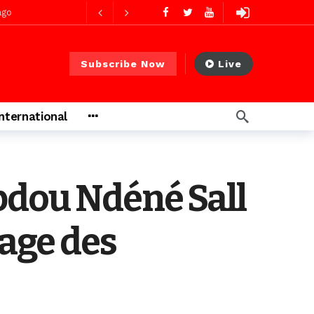
ago
Subscribe Now
Live
ago
International
 PS)
2 jours ago
rs ago
bdou Ndéné Sall
age des