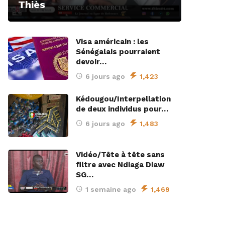
Thiès
Visa américain : les
Sénégalais pourraient
devoir…
6 jours ago
1,423
Kédougou/Interpellation
de deux individus pour…
6 jours ago
1,483
Vidéo/Tête à tête sans
filtre avec Ndiaga Diaw
SG…
1 semaine ago
1,469