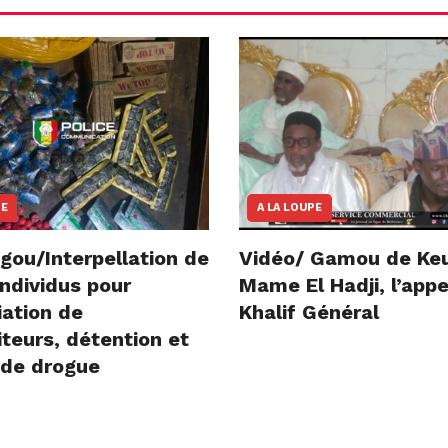
NE
A LA LOUPE
gou/Interpellation de
Vidéo/ Gamou de Ke
ndividus pour
Mame El Hadji, l’appe
iation de
Khalif Général
teurs, détention et
 de drogue