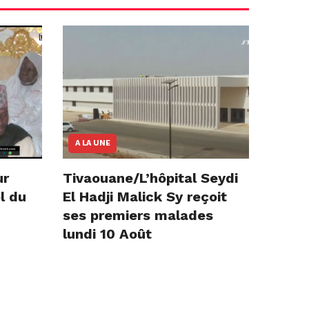
A LA UNE
ur
Tivaouane/L’hôpital Seydi
l du
El Hadji Malick Sy reçoit
ses premiers malades
lundi 10 Août