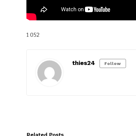
1 052
thies24
Follow
Related Posts