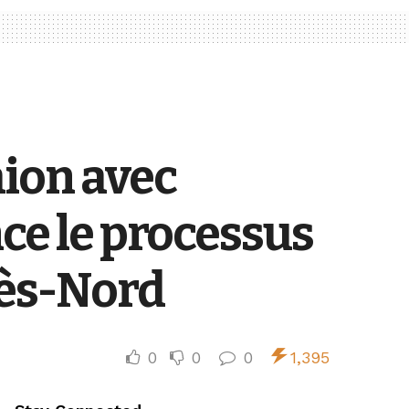
aion avec
nce le processus
iès-Nord
0
0
0
1,395