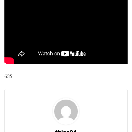
635
thies24