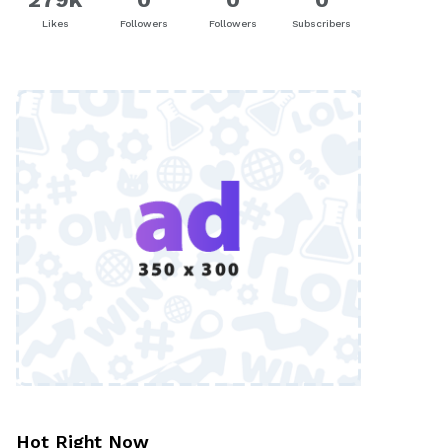
Likes
Followers
Followers
Subscribers
Hot Right Now