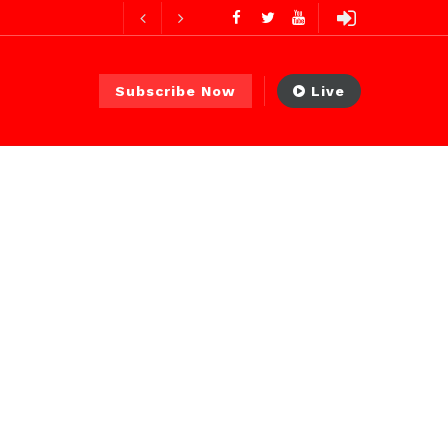
ures ago
Subscribe Now
Live
ur ago
2 jours ago