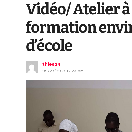
Vidéo/ Atelier à
formation envir
d’école
thies24
09/27/2018 12:23 AM