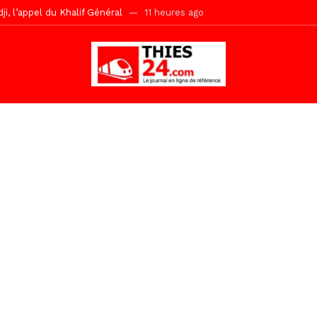
, l’appel du Khalif Général
11 heures ago
r Mame El Hadji décline ses priorités devant le Gouverneur
11 he
 2026 avec Mouhamadou Boiro
1 jour ago
e, 100 adolescents outillés dans le Boot Camp JAVA de Mboro
1 jo
de police inauguré à Touba
2 jours ago
kh, le « battré » d’Abdou Bâ Ndiéguène
2 jours ago
s de la grande mosquée par la Police Nationale
2 jours ago
emi-mesures, mais à une relance courageuse de l’économie sénégalaise
Malick Sy reçoit ses premiers malades lundi 10 Août
5 heures ago