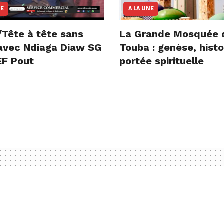
NE
A LA UNE
/Tête à tête sans
La Grande Mosquée 
e avec Ndiaga Diaw SG
Touba : genèse, histo
F Pout
portée spirituelle