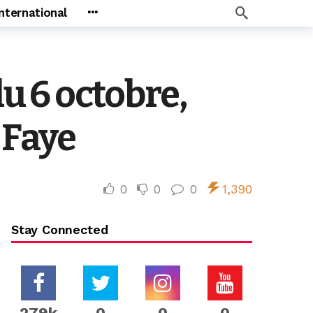
International
 6 octobre,
a Faye
0
0
0
1,390
Stay Connected
279k
0
0
0