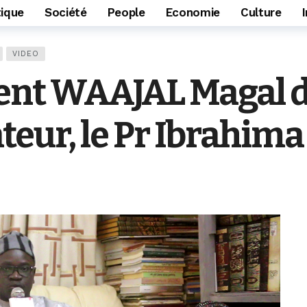
tique
Société
People
Economie
Culture
VIDEO
nt WAAJAL Magal du
iateur, le Pr Ibrahim