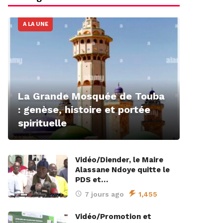
A LA UNE
La Grande Mosquée de Touba
: genèse, histoire et portée
spirituelle
Vidéo/Diender, le Maire
Alassane Ndoye quitte le
PDS et…
7 jours ago
1,455
Vidéo/Promotion et