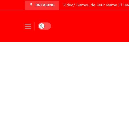
BREAKING
Vidéo/ Gamou de Keur Mame El Hadji
Vidéo/ Préparation Gamou 2026, Keu
Vidéo/ Revue de presse du 5 Août
Dark mode
Vidéo/ Contre la violence numériqu
Un commissariat d’arrondissement 
Vidéo/Célébration de Bamba et Chei
Touba, distribution d’eau aux abord
Foncier : l’heure n’est plus aux d
Tivaouane/L’hôpital Seydi El Hadji 