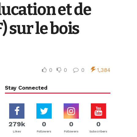
ducation et de
sur le bois
0
0
0
1,384
Stay Connected
279k
0
0
0
Likes
Followers
Followers
Subscribers