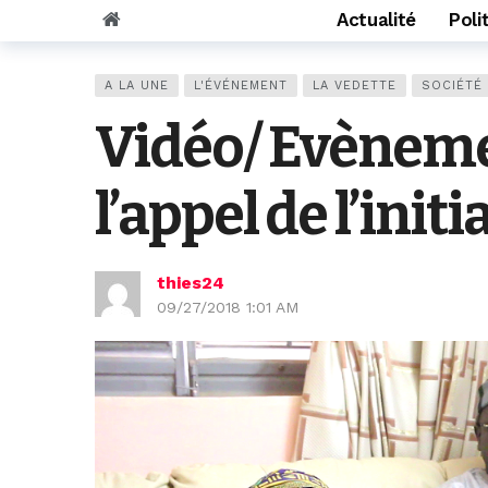
Actualité
Poli
A LA UNE
L'ÉVÉNEMENT
LA VEDETTE
SOCIÉTÉ
Vidéo/ Evèneme
l’appel de l’init
thies24
09/27/2018 1:01 AM