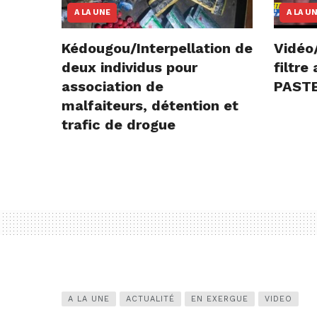
A LA UNE
A LA U
Kédougou/Interpellation de
Vidéo
deux individus pour
filtr
association de
PASTE
malfaiteurs, détention et
trafic de drogue
A LA UNE
ACTUALITÉ
EN EXERGUE
VIDEO