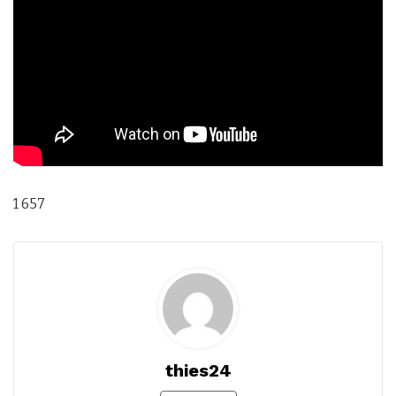
1 657
thies24