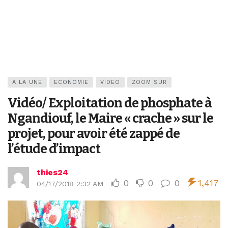
A LA UNE
ECONOMIE
VIDEO
ZOOM SUR
Vidéo/ Exploitation de phosphate à
Ngandiouf, le Maire « crache » sur le
projet, pour avoir été zappé de
l’étude d’impact
thies24
0
0
0
1,417
04/17/2018 2:32 AM