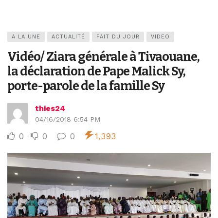
A LA UNE
ACTUALITÉ
FAIT DU JOUR
VIDEO
Vidéo/ Ziara générale à Tivaouane,
la déclaration de Pape Malick Sy,
porte-parole de la famille Sy
thies24
04/16/2018 6:54 PM
0
0
0
1,393