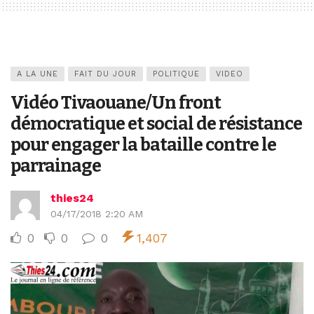
A LA UNE
FAIT DU JOUR
POLITIQUE
VIDEO
Vidéo Tivaouane/Un front
démocratique et social de résistance
pour engager la bataille contre le
parrainage
thies24
04/17/2018 2:20 AM
0
0
0
1,407