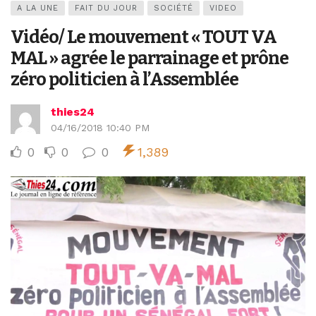
A LA UNE
FAIT DU JOUR
SOCIÉTÉ
VIDEO
Vidéo/ Le mouvement « TOUT VA
MAL » agrée le parrainage et prône
zéro politicien à l’Assemblée
thies24
04/16/2018 10:40 PM
0
0
0
1,389