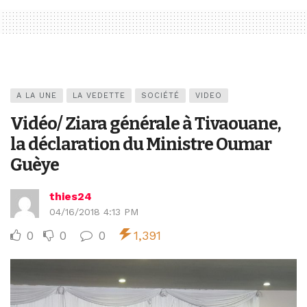
A LA UNE
LA VEDETTE
SOCIÉTÉ
VIDEO
Vidéo/ Ziara générale à Tivaouane,
la déclaration du Ministre Oumar
Guèye
thies24
04/16/2018 4:13 PM
0
0
0
1,391