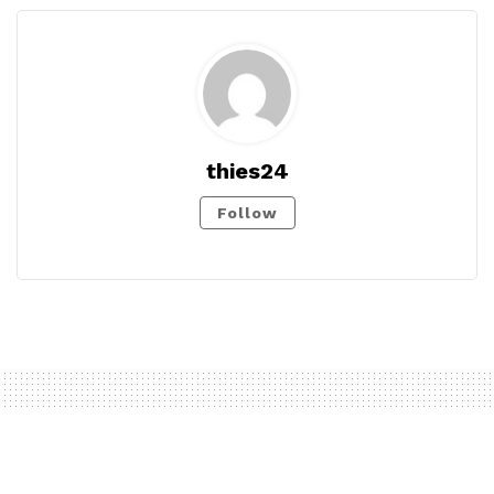
thies24
Follow