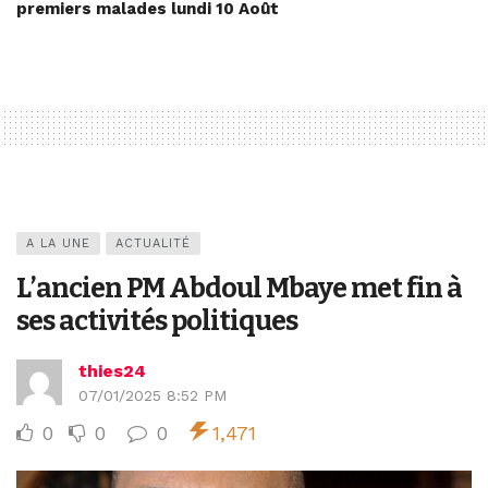
premiers malades lundi 10 Août
A LA UNE
ACTUALITÉ
L’ancien PM Abdoul Mbaye met fin à
ses activités politiques
thies24
07/01/2025 8:52 PM
0
0
0
1,471