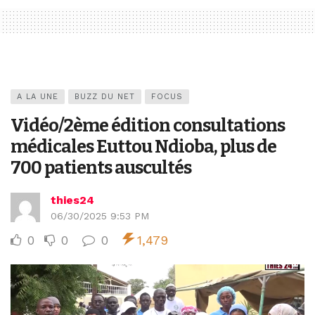
A LA UNE
BUZZ DU NET
FOCUS
Vidéo/2ème édition consultations
médicales Euttou Ndioba, plus de
700 patients auscultés
thies24
06/30/2025 9:53 PM
0
0
0
1,479