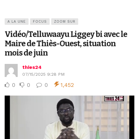
A LA UNE
FOCUS
ZOOM SUR
Vidéo/Telluwaayu Liggey bi avec le
Maire de Thiès-Ouest, situation
mois de juin
thies24
07/15/2025 9:28 PM
0
0
0
1,452