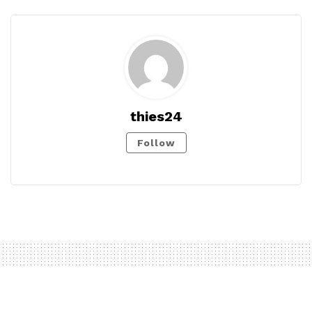
thies24
Follow