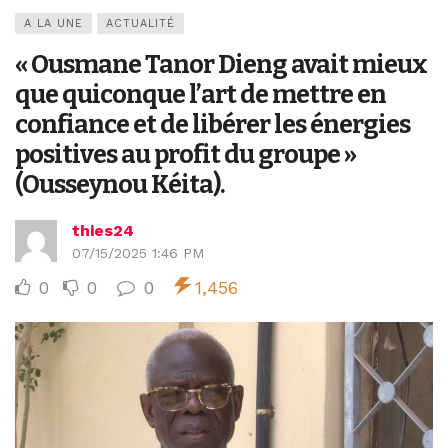
A LA UNE
ACTUALITÉ
« Ousmane Tanor Dieng avait mieux
que quiconque l’art de mettre en
confiance et de libérer les énergies
positives au profit du groupe »
(Ousseynou Kéita).
thies24
07/15/2025 1:46 PM
0
0
0
1,456