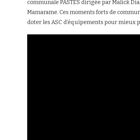
communale PASTES dirigée par Malick Diakha
Mamarame. Ces moments forts de communion
doter les ASC d’équipements pour mieux p