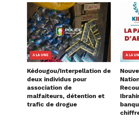
A LA UNE
A LA U
Kédougou/Interpellation de
Nouve
deux individus pour
Natio
association de
Recou
malfaiteurs, détention et
Ibrah
trafic de drogue
banqu
chiffr