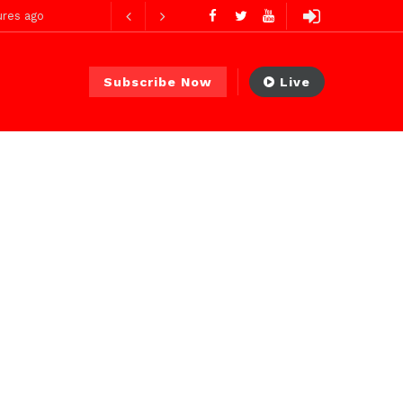
heures ago
Subscribe Now
Live
2 jours ago
2 jours ago
Avec Abdoul Ahad Ndiaye, Ministre Transports Terrestres et Aériens : deux mois d’action, des résultats concrets et visibles
 PS)
2 heures ago