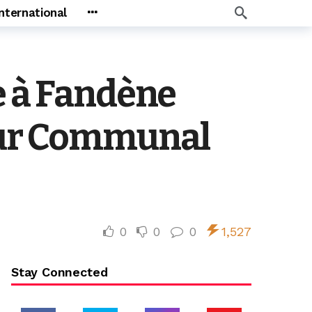
International
e à Fandène
eur Communal
0
0
0
1,527
Stay Connected