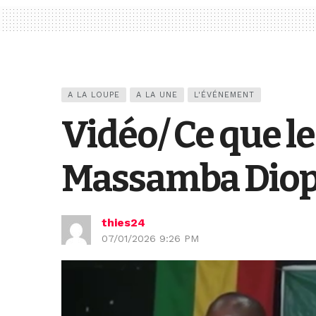
A LA LOUPE
A LA UNE
L'ÉVÉNEMENT
Vidéo/ Ce que l
Massamba Dio
thies24
07/01/2026 9:26 PM