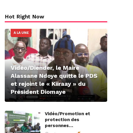
Hot Right Now
A LA UNE
Vidéo/Diender, le Maire
Alassane Ndoye quitte le PDS
et rejoint le « Kiiraay » du
Président Diomaye
Vidéo/Promotion et
protection des
personnes…