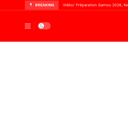
BREAKING
Vidéo/ Revue de presse du 5 Août
Vidéo/ Contre la violence numériqu
Un commissariat d’arrondissement 
Dark mode
Vidéo/Célébration de Bamba et Chei
Touba, distribution d’eau aux abord
Foncier : l’heure n’est plus aux d
Recomposition politique : l’alterna