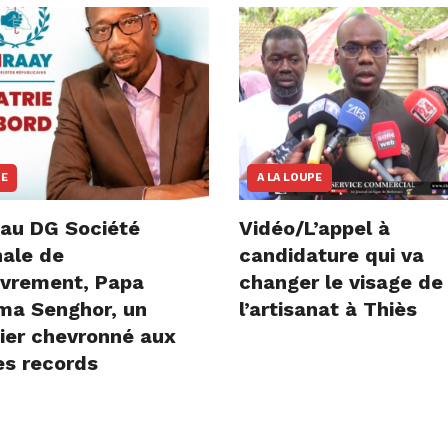
NE
A LA LOUPE
au DG Société
Vidéo/L’appel à
nale de
candidature qui va
vrement, Papa
changer le visage de
ima Senghor, un
l’artisanat à Thiès
ier chevronné aux
es records