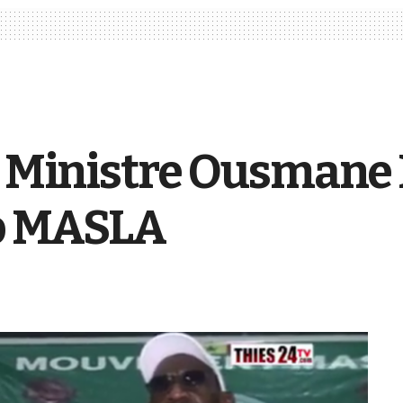
e Ministre Ousmane D
p MASLA