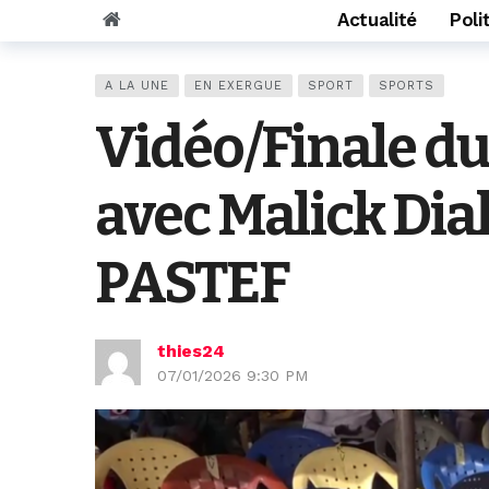
Actualité
Poli
A LA UNE
EN EXERGUE
SPORT
SPORTS
Vidéo/Finale du
avec Malick D
PASTEF
thies24
07/01/2026 9:30 PM