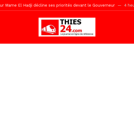
 2026 avec Mouhamadou Boiro
18 heures ago
e, 100 adolescents outillés dans le Boot Camp JAVA de Mboro
22 
de police inauguré à Touba
1 jour ago
kh, le « battré » d’Abdou Bâ Ndiéguène
1 jour ago
s de la grande mosquée par la Police Nationale
1 jour ago
emi-mesures, mais à une relance courageuse de l’économie sénégalaise
tive sénégalaise ne peut se réduire au seul libéralisme (Lamine Diouck