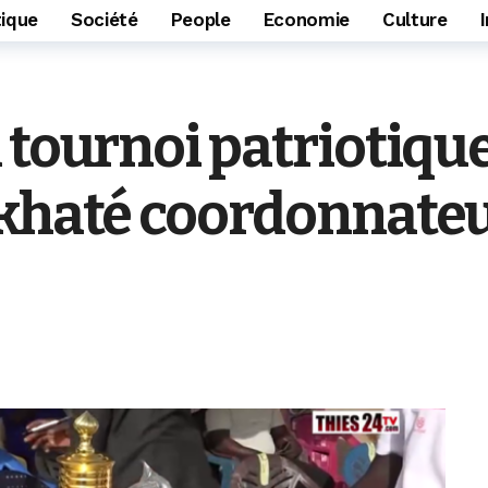
tique
Société
People
Economie
Culture
 tournoi patriotiqu
iakhaté coordonnat