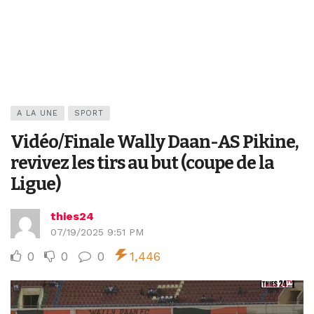
A LA UNE
SPORT
Vidéo/Finale Wally Daan-AS Pikine,
revivez les tirs au but (coupe de la
Ligue)
thies24
07/19/2025 9:51 PM
0
0
0
1,446