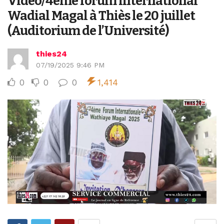
Vidéo/4ème forum international
Wadial Magal à Thiès le 20 juillet
(Auditorium de l’Université)
thies24
07/19/2025 9:46 PM
0
0
0
1,414